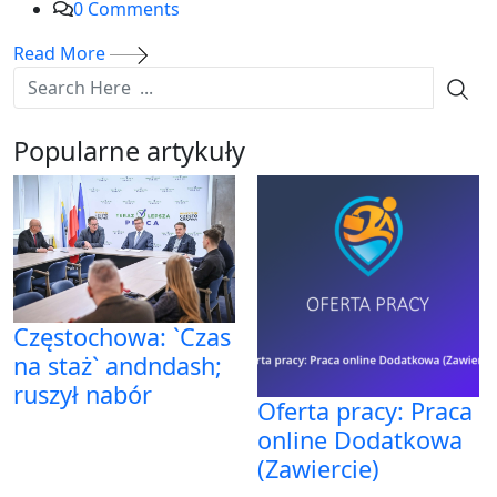
0
Comments
Read More
Popularne artykuły
Częstochowa: `Czas
na staż` andndash;
ruszył nabór
Oferta pracy: Praca
online Dodatkowa
(Zawiercie)