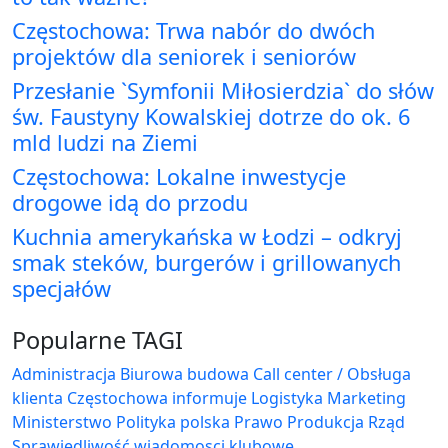
Częstochowa: Trwa nabór do dwóch
projektów dla seniorek i seniorów
Przesłanie `Symfonii Miłosierdzia` do słów
św. Faustyny Kowalskiej dotrze do ok. 6
mld ludzi na Ziemi
Częstochowa: Lokalne inwestycje
drogowe idą do przodu
Kuchnia amerykańska w Łodzi – odkryj
smak steków, burgerów i grillowanych
specjałów
Popularne TAGI
Administracja Biurowa
budowa
Call center / Obsługa
klienta
Częstochowa
informuje
Logistyka
Marketing
Ministerstwo
Polityka
polska
Prawo
Produkcja
Rząd
Sprawiedliwość
wiadomosci klubowe