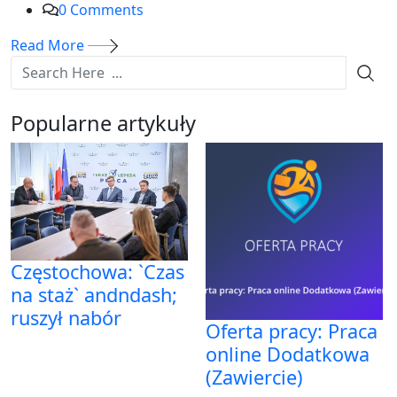
0
Comments
Read More
Popularne artykuły
Częstochowa: `Czas
na staż` andndash;
ruszył nabór
Oferta pracy: Praca
online Dodatkowa
(Zawiercie)