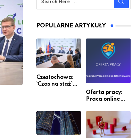
POPULARNE ARTYKUŁY
Częstochowa:
`Czas na staż`
andndash;
Oferta pracy:
ruszył nabór
Praca online
Dodatkowa
(Zawiercie)