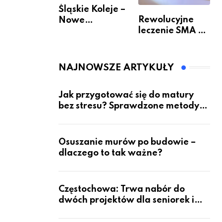
Śląskie Koleje –
Rewolucyjne
Nowe
leczenie SMA –
Możliwości
jak wygląda
Podróżowania
przyszłość dla
pacjentów?
NAJNOWSZE ARTYKUŁY
Jak przygotować się do matury
bez stresu? Sprawdzone metody
nauki z kursów w Częstochowie
Osuszanie murów po budowie –
dlaczego to tak ważne?
Częstochowa: Trwa nabór do
dwóch projektów dla seniorek i
seniorów