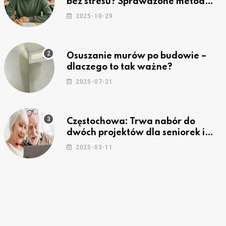
bez stresu? Sprawdzone metody
nauki z kursów w Częstochowie
2025-10-29
Osuszanie murów po budowie –
dlaczego to tak ważne?
2025-07-21
Częstochowa: Trwa nabór do
dwóch projektów dla seniorek i
seniorów
2025-03-11