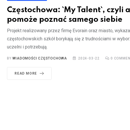
Częstochowa: `My Talent`, czyli 
pomoże poznać samego siebie
Projekt realizowany przez firmę Evorain oraz miasto, wykaza
częstochowskich szkół borykają się z trudnościami w wybo
uczelni i potrzebują.
BY
WIADOMOŚCI CZĘSTOCHOWA
2024-03-22
0
COMMEN
READ MORE