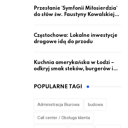
Przesłanie `Symfonii Miłosierdzia`
do słów św. Faustyny Kowalskiej
dotrze do ok. 6 mld ludzi na Ziemi
Częstochowa: Lokalne inwestycje
drogowe idą do przodu
Kuchnia amerykańska w Łodzi –
odkryj smak steków, burgerów i
grillowanych specjałów
POPULARNE TAGI
Administracja Biurowa
budowa
Call center / Obsługa klienta