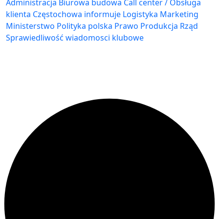
Administracja Biurowa
budowa
Call center / Obsługa
klienta
Częstochowa
informuje
Logistyka
Marketing
Ministerstwo
Polityka
polska
Prawo
Produkcja
Rząd
Sprawiedliwość
wiadomosci klubowe