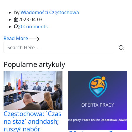
by
Wiadomości Częstochowa
2023-04-03
0
Comments
Read More
Popularne artykuły
Częstochowa: `Czas
na staż` andndash;
ruszył nabór