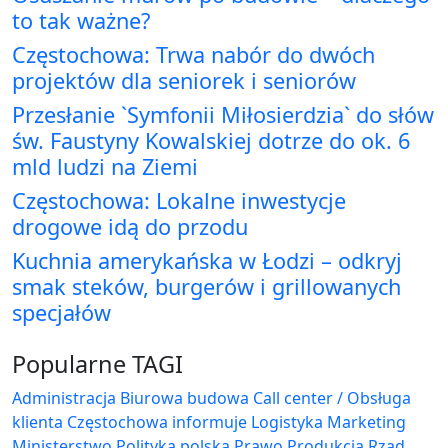
to tak ważne?
Częstochowa: Trwa nabór do dwóch
projektów dla seniorek i seniorów
Przesłanie `Symfonii Miłosierdzia` do słów
św. Faustyny Kowalskiej dotrze do ok. 6
mld ludzi na Ziemi
Częstochowa: Lokalne inwestycje
drogowe idą do przodu
Kuchnia amerykańska w Łodzi – odkryj
smak steków, burgerów i grillowanych
specjałów
Popularne TAGI
Administracja Biurowa
budowa
Call center / Obsługa
klienta
Częstochowa
informuje
Logistyka
Marketing
Ministerstwo
Polityka
polska
Prawo
Produkcja
Rząd