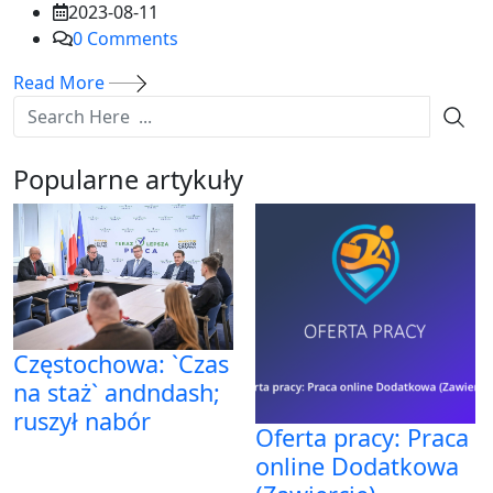
2023-08-11
0
Comments
Read More
Popularne artykuły
Częstochowa: `Czas
na staż` andndash;
ruszył nabór
Oferta pracy: Praca
online Dodatkowa