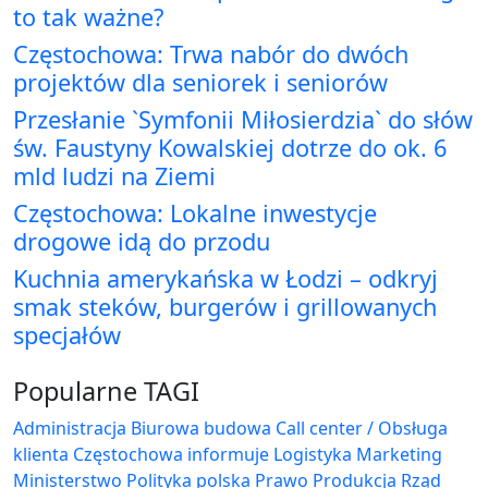
to tak ważne?
Częstochowa: Trwa nabór do dwóch
projektów dla seniorek i seniorów
Przesłanie `Symfonii Miłosierdzia` do słów
św. Faustyny Kowalskiej dotrze do ok. 6
mld ludzi na Ziemi
Częstochowa: Lokalne inwestycje
drogowe idą do przodu
Kuchnia amerykańska w Łodzi – odkryj
smak steków, burgerów i grillowanych
specjałów
Popularne TAGI
Administracja Biurowa
budowa
Call center / Obsługa
klienta
Częstochowa
informuje
Logistyka
Marketing
Ministerstwo
Polityka
polska
Prawo
Produkcja
Rząd