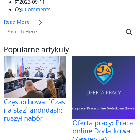
2023-09-11
0
Comments
Read More
Popularne artykuły
Częstochowa: `Czas
na staż` andndash;
ruszył nabór
Oferta pracy: Praca
online Dodatkowa
(Zawiercie)