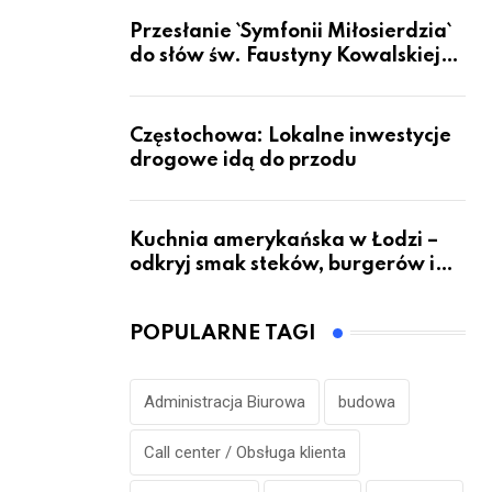
Przesłanie `Symfonii Miłosierdzia`
do słów św. Faustyny Kowalskiej
dotrze do ok. 6 mld ludzi na Ziemi
Częstochowa: Lokalne inwestycje
drogowe idą do przodu
Kuchnia amerykańska w Łodzi –
odkryj smak steków, burgerów i
grillowanych specjałów
POPULARNE TAGI
Administracja Biurowa
budowa
Call center / Obsługa klienta