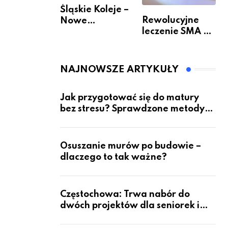
Śląskie Koleje –
Rewolucyjne
Nowe
leczenie SMA –
Możliwości
jak wygląda
Podróżowania
przyszłość dla
pacjentów?
NAJNOWSZE ARTYKUŁY
Jak przygotować się do matury
bez stresu? Sprawdzone metody
nauki z kursów w Częstochowie
Osuszanie murów po budowie –
dlaczego to tak ważne?
Częstochowa: Trwa nabór do
dwóch projektów dla seniorek i
seniorów