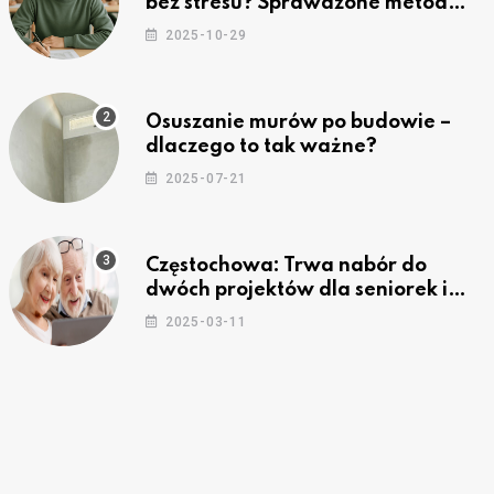
bez stresu? Sprawdzone metody
nauki z kursów w Częstochowie
2025-10-29
Osuszanie murów po budowie –
dlaczego to tak ważne?
2025-07-21
Częstochowa: Trwa nabór do
dwóch projektów dla seniorek i
seniorów
2025-03-11