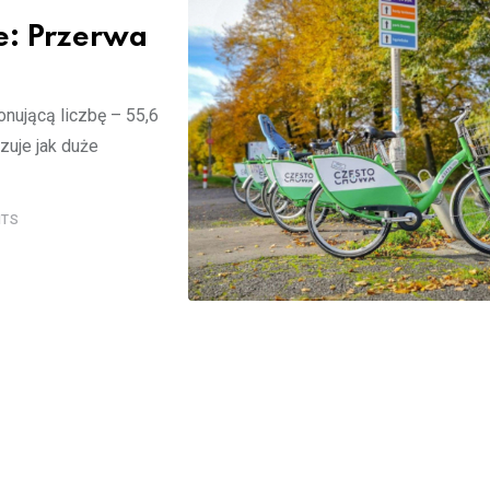
e: Przerwa
nującą liczbę – 55,6
uje jak duże
TS