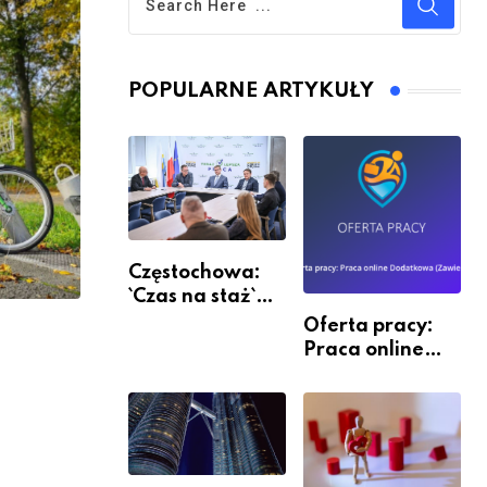
POPULARNE ARTYKUŁY
Częstochowa:
`Czas na staż`
andndash;
Oferta pracy:
ruszył nabór
Praca online
Dodatkowa
(Zawiercie)