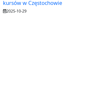
kursów w Częstochowie
2025-10-29
Osuszanie murów po budowie – dlaczego
to tak ważne?
2025-07-21