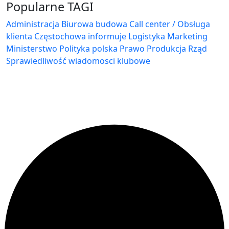
Popularne TAGI
Administracja Biurowa
budowa
Call center / Obsługa
klienta
Częstochowa
informuje
Logistyka
Marketing
Ministerstwo
Polityka
polska
Prawo
Produkcja
Rząd
Sprawiedliwość
wiadomosci klubowe