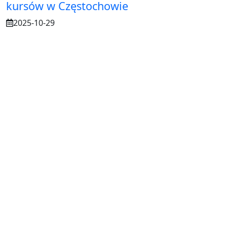
kursów w Częstochowie
2025-10-29
Osuszanie murów po budowie – dlaczego
to tak ważne?
2025-07-21