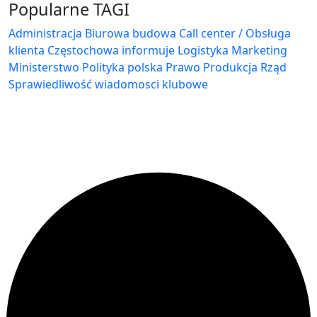
Popularne TAGI
Administracja Biurowa
budowa
Call center / Obsługa
klienta
Częstochowa
informuje
Logistyka
Marketing
Ministerstwo
Polityka
polska
Prawo
Produkcja
Rząd
Sprawiedliwość
wiadomosci klubowe