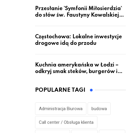
Przesłanie `Symfonii Miłosierdzia`
do słów św. Faustyny Kowalskiej
dotrze do ok. 6 mld ludzi na Ziemi
Częstochowa: Lokalne inwestycje
drogowe idą do przodu
Kuchnia amerykańska w Łodzi –
odkryj smak steków, burgerów i
grillowanych specjałów
POPULARNE TAGI
Administracja Biurowa
budowa
Call center / Obsługa klienta