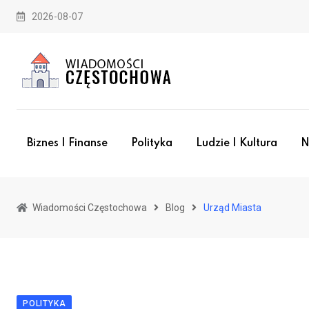
Skip
2026-08-07
to
content
Biznes I Finanse
Polityka
Ludzie I Kultura
N
Wiadomości Częstochowa
Blog
Urząd Miasta
POLITYKA