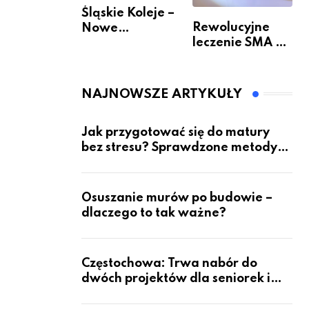
Śląskie Koleje –
Rewolucyjne
Nowe
leczenie SMA –
Możliwości
jak wygląda
Podróżowania
przyszłość dla
pacjentów?
NAJNOWSZE ARTYKUŁY
Jak przygotować się do matury
bez stresu? Sprawdzone metody
nauki z kursów w Częstochowie
Osuszanie murów po budowie –
dlaczego to tak ważne?
Częstochowa: Trwa nabór do
dwóch projektów dla seniorek i
seniorów