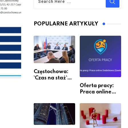
POPULARNE ARTYKUŁY
Częstochowa:
`Czas na staż`
andndash;
Oferta pracy:
ruszył nabór
Praca online
Dodatkowa
(Zawiercie)