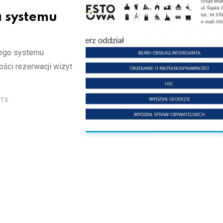
a systemu
wego systemu
ości rezerwacji wizyt
TS