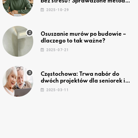
bez stresu? Sprawdzone metody
nauki z kursów w Częstochowie
2025-10-29
Osuszanie murów po budowie –
dlaczego to tak ważne?
2025-07-21
Częstochowa: Trwa nabór do
dwóch projektów dla seniorek i
seniorów
2025-03-11