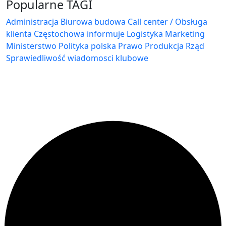
Popularne TAGI
Administracja Biurowa
budowa
Call center / Obsługa
klienta
Częstochowa
informuje
Logistyka
Marketing
Ministerstwo
Polityka
polska
Prawo
Produkcja
Rząd
Sprawiedliwość
wiadomosci klubowe