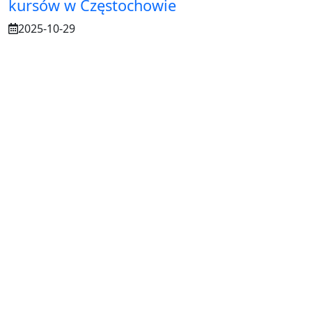
kursów w Częstochowie
2025-10-29
Osuszanie murów po budowie – dlaczego
to tak ważne?
2025-07-21