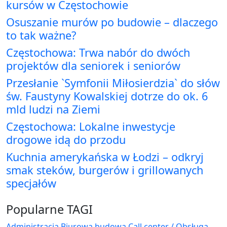
kursów w Częstochowie
Osuszanie murów po budowie – dlaczego
to tak ważne?
Częstochowa: Trwa nabór do dwóch
projektów dla seniorek i seniorów
Przesłanie `Symfonii Miłosierdzia` do słów
św. Faustyny Kowalskiej dotrze do ok. 6
mld ludzi na Ziemi
Częstochowa: Lokalne inwestycje
drogowe idą do przodu
Kuchnia amerykańska w Łodzi – odkryj
smak steków, burgerów i grillowanych
specjałów
Popularne TAGI
Administracja Biurowa
budowa
Call center / Obsługa