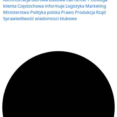
klienta
Częstochowa
informuje
Logistyka
Marketing
Ministerstwo
Polityka
polska
Prawo
Produkcja
Rząd
Sprawiedliwość
wiadomosci klubowe