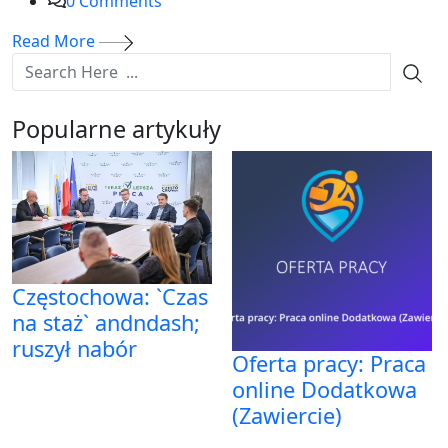
0
Comments
Read More
Popularne artykuły
Częstochowa: `Czas
na staż` andndash;
ruszył nabór
Oferta pracy: Praca
online Dodatkowa
(Zawiercie)