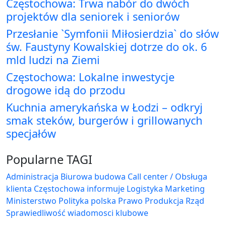
Częstochowa: Trwa nabór do dwóch
projektów dla seniorek i seniorów
Przesłanie `Symfonii Miłosierdzia` do słów
św. Faustyny Kowalskiej dotrze do ok. 6
mld ludzi na Ziemi
Częstochowa: Lokalne inwestycje
drogowe idą do przodu
Kuchnia amerykańska w Łodzi – odkryj
smak steków, burgerów i grillowanych
specjałów
Popularne TAGI
Administracja Biurowa
budowa
Call center / Obsługa
klienta
Częstochowa
informuje
Logistyka
Marketing
Ministerstwo
Polityka
polska
Prawo
Produkcja
Rząd
Sprawiedliwość
wiadomosci klubowe