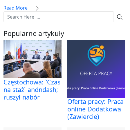
Read More
Popularne artykuły
Częstochowa: `Czas
na staż` andndash;
ruszył nabór
Oferta pracy: Praca
online Dodatkowa
(Zawiercie)