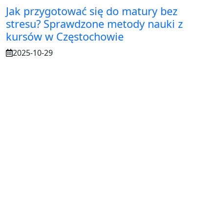
Jak przygotować się do matury bez
stresu? Sprawdzone metody nauki z
kursów w Częstochowie
2025-10-29
Osuszanie murów po budowie – dlaczego
to tak ważne?
2025-07-21