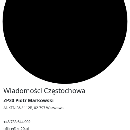
Wiadomości Częstochowa
ZP20 Piotr Markowski
Al. KEN 36 / 112B, 02-797 Warszawa
+48 733 644 002
office@zp20.pl