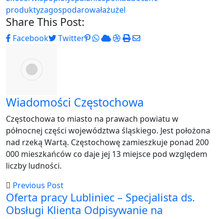
produkty
zagospodarowała
żużel
Share This Post:
Pinterest
Whatsapp
Cloud
StumbleUpon
Print
Share
Facebook
Twitter
via
Email
Wiadomości Częstochowa
Częstochowa to miasto na prawach powiatu w
północnej części województwa śląskiego. Jest położona
nad rzeką Wartą. Częstochowę zamieszkuje ponad 200
000 mieszkańców co daje jej 13 miejsce pod względem
liczby ludności.
Previous Post
Oferta pracy Lubliniec – Specjalista ds.
Obsługi Klienta Odpisywanie na