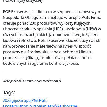
wzdłuż Nysy Łużyckiej.
PGE Ekoserwis jest liderem w segmencie biznesowym
Gospodarki Obiegu Zamkniętego w Grupie PGE. Firma
oferuje ponad 200 produktów wykorzystujących
uboczne produkty spalania (UPS) i wydobycia (UPW) w
różnych branżach, takich jak budownictwo, inżynieria
lądowa i rolnictwo. PGE Ekoserwis kładzie duży nacisk
na wprowadzanie materiałów na rynek w sposób
przyjazny dla środowiska i dba o ochronę klimatu
poprzez certyfikację produktów, spełnianie norm
budowlanych i regularne kontrole jakości.
Treść pochodzi z serwisu: pap-mediaroom.pl
Tags:
2023
gips
Grupa PGE
PGE
Ekoserwis
popioły
spalanie
spółka
uboczne