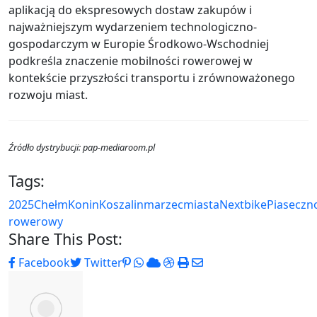
aplikacją do ekspresowych dostaw zakupów i
najważniejszym wydarzeniem technologiczno-
gospodarczym w Europie Środkowo-Wschodniej
podkreśla znaczenie mobilności rowerowej w
kontekście przyszłości transportu i zrównoważonego
rozwoju miast.
Źródło dystrybucji: pap-mediaroom.pl
Tags:
2025
Chełm
Konin
Koszalin
marzec
miasta
Nextbike
Piaseczn
rowerowy
Share This Post:
Pinterest
Whatsapp
Cloud
StumbleUpon
Print
Share
Facebook
Twitter
via
Email