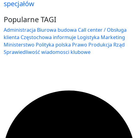
specjałów
Popularne TAGI
Administracja Biurowa
budowa
Call center / Obsługa
klienta
Częstochowa
informuje
Logistyka
Marketing
Ministerstwo
Polityka
polska
Prawo
Produkcja
Rząd
Sprawiedliwość
wiadomosci klubowe