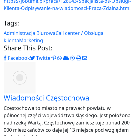
https://jobtime.pl/praca/128043/Specjalista-ds-Obslugi-
Klienta-Odpisywanie-na-wiadomosci-Praca-Zdalna.html
Tags:
Administracja Biurowa
Call center / Obsługa
klienta
Marketing
Share This Post:
Pinterest
Whatsapp
Cloud
StumbleUpon
Print
Share
Facebook
Twitter
via
Email
Wiadomości Częstochowa
Częstochowa to miasto na prawach powiatu w
północnej części województwa śląskiego. Jest położona
nad rzeką Wartą. Częstochowę zamieszkuje ponad 200
000 mieszkańców co daje jej 13 miejsce pod względem