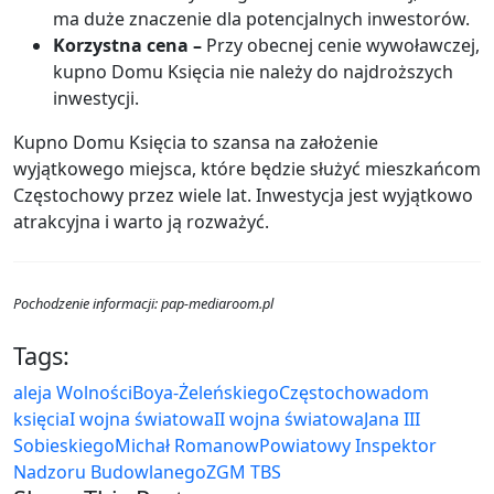
ma duże znaczenie dla potencjalnych inwestorów.
Korzystna cena –
Przy obecnej cenie wywoławczej,
kupno Domu Księcia nie należy do najdroższych
inwestycji.
Kupno Domu Księcia to szansa na założenie
wyjątkowego miejsca, które będzie służyć mieszkańcom
Częstochowy przez wiele lat. Inwestycja jest wyjątkowo
atrakcyjna i warto ją rozważyć.
Pochodzenie informacji: pap-mediaroom.pl
Tags:
aleja Wolności
Boya-Żeleńskiego
Częstochowa
dom
księcia
I wojna światowa
II wojna światowa
Jana III
Sobieskiego
Michał Romanow
Powiatowy Inspektor
Nadzoru Budowlanego
ZGM TBS