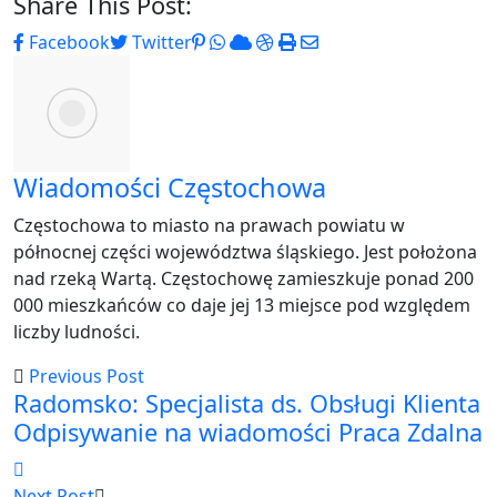
Share This Post:
Pinterest
Whatsapp
Cloud
StumbleUpon
Print
Share
Facebook
Twitter
via
Email
Wiadomości Częstochowa
Częstochowa to miasto na prawach powiatu w
północnej części województwa śląskiego. Jest położona
nad rzeką Wartą. Częstochowę zamieszkuje ponad 200
000 mieszkańców co daje jej 13 miejsce pod względem
liczby ludności.
Previous Post
Radomsko: Specjalista ds. Obsługi Klienta
Odpisywanie na wiadomości Praca Zdalna
Next Post