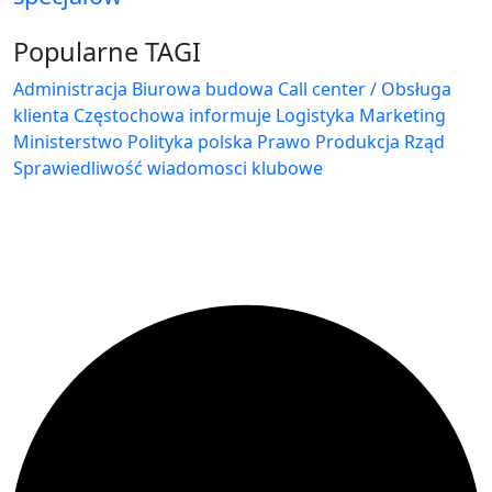
Popularne TAGI
Administracja Biurowa
budowa
Call center / Obsługa
klienta
Częstochowa
informuje
Logistyka
Marketing
Ministerstwo
Polityka
polska
Prawo
Produkcja
Rząd
Sprawiedliwość
wiadomosci klubowe