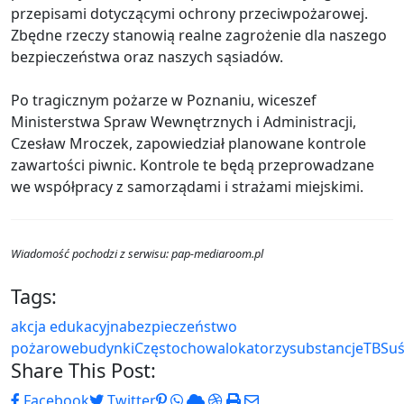
przepisami dotyczącymi ochrony przeciwpożarowej.
Zbędne rzeczy stanowią realne zagrożenie dla naszego
bezpieczeństwa oraz naszych sąsiadów.
Po tragicznym pożarze w Poznaniu, wiceszef
Ministerstwa Spraw Wewnętrznych i Administracji,
Czesław Mroczek, zapowiedział planowane kontrole
zawartości piwnic. Kontrole te będą przeprowadzane
we współpracy z samorządami i strażami miejskimi.
Wiadomość pochodzi z serwisu: pap-mediaroom.pl
Tags:
akcja edukacyjna
bezpieczeństwo
pożarowe
budynki
Częstochowa
lokatorzy
substancje
TBS
u
Share This Post:
Pinterest
Whatsapp
Cloud
StumbleUpon
Print
Share
Facebook
Twitter