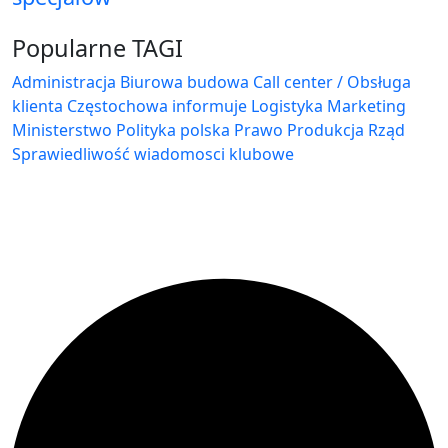
Popularne TAGI
Administracja Biurowa
budowa
Call center / Obsługa
klienta
Częstochowa
informuje
Logistyka
Marketing
Ministerstwo
Polityka
polska
Prawo
Produkcja
Rząd
Sprawiedliwość
wiadomosci klubowe