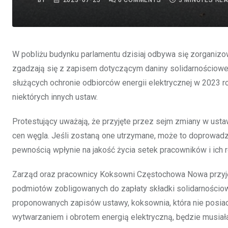
BY
2023-07-25
0
COMMENTS
3 MINUTES RE
W pobliżu budynku parlamentu dzisiaj odbywa się zorganiz
zgadzają się z zapisem dotyczącym daniny solidarnościowe
służących ochronie odbiorców energii elektrycznej w 2023 ro
niektórych innych ustaw.
Protestujący uważają, że przyjęte przez sejm zmiany w usta
cen węgla. Jeśli zostaną one utrzymane, może to doprowadzić
pewnością wpłynie na jakość życia setek pracowników i ich r
Zarząd oraz pracownicy Koksowni Częstochowa Nowa przyjęli 
podmiotów zobligowanych do zapłaty składki solidarności
proponowanych zapisów ustawy, koksownia, która nie posiad
wytwarzaniem i obrotem energią elektryczną, będzie musiała