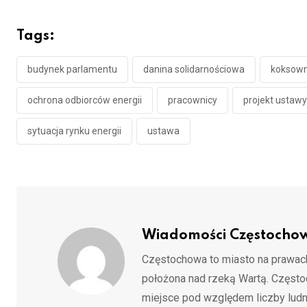
Tags:
budynek parlamentu
danina solidarnościowa
koksown
ochrona odbiorców energii
pracownicy
projekt ustawy
sytuacja rynku energii
ustawa
Wiadomości Częstocho
Częstochowa to miasto na prawach
położona nad rzeką Wartą. Częst
miejsce pod względem liczby ludn