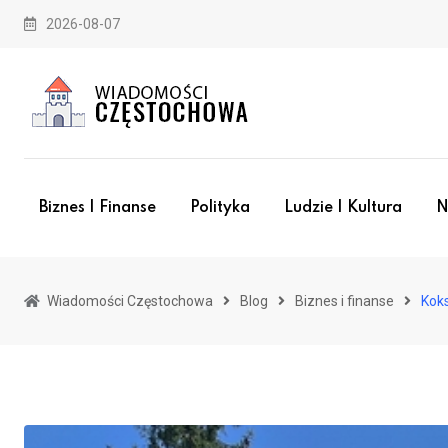
Skip
2026-08-07
to
content
Biznes I Finanse
Polityka
Ludzie I Kultura
N
Wiadomości Częstochowa
Blog
Biznes i finanse
Kok