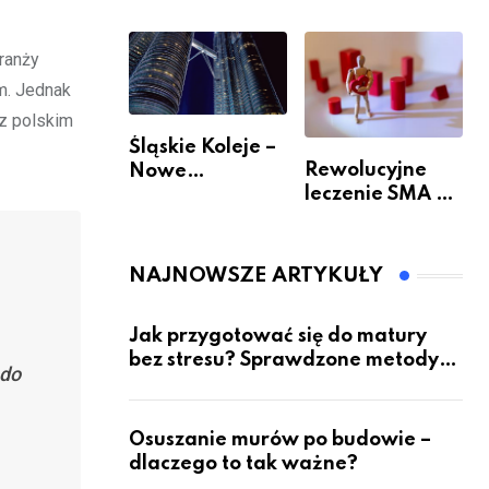
Dodatkowa
(Zawiercie)
ranży
m. Jednak
 z polskim
Śląskie Koleje –
Rewolucyjne
Nowe
leczenie SMA –
Możliwości
jak wygląda
Podróżowania
przyszłość dla
pacjentów?
NAJNOWSZE ARTYKUŁY
Jak przygotować się do matury
bez stresu? Sprawdzone metody
 do
nauki z kursów w Częstochowie
Osuszanie murów po budowie –
dlaczego to tak ważne?