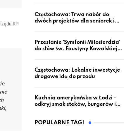
Częstochowa: Trwa nabór do
dwóch projektów dla seniorek i
 rządu RP
seniorów
Przesłanie `Symfonii Miłosierdzia`
do słów św. Faustyny Kowalskiej
dotrze do ok. 6 mld ludzi na Ziemi
Częstochowa: Lokalne inwestycje
drogowe idą do przodu
ie
nie
Kuchnia amerykańska w Łodzi –
ch
odkryj smak steków, burgerów i
ki,
grillowanych specjałów
POPULARNE TAGI