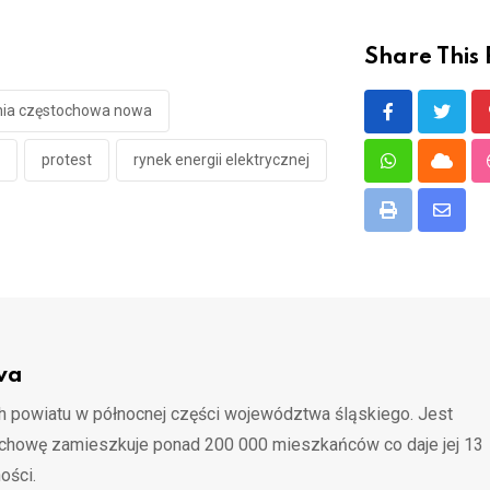
Share This 
ia częstochowa nowa
protest
rynek energii elektrycznej
Whatsapp
Cloud
Print
Share
via
Email
wa
 powiatu w północnej części województwa śląskiego. Jest
ochowę zamieszkuje ponad 200 000 mieszkańców co daje jej 13
ości.