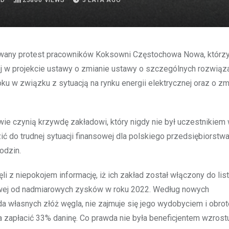
AD
23806
VIEWS
3 LATA AGO
owany protest pracowników Koksowni Częstochowa Nowa, którzy
j w projekcie ustawy o zmianie ustawy o szczególnych rozwiąz
ku w związku z sytuacją na rynku energii elektrycznej oraz o zm
wie czynią krzywdę zakładowi, który nigdy nie był uczestnikie
 do trudnej sytuacji finansowej dla polskiego przedsiębiorstwa
odzin.
z niepokojem informację, iż ich zakład został włączony do lis
owej od nadmiarowych zysków w roku 2022. Według nowych
a własnych złóż węgla, nie zajmuje się jego wydobyciem i obro
 zapłacić 33% daninę. Co prawda nie była beneficjentem wzrost