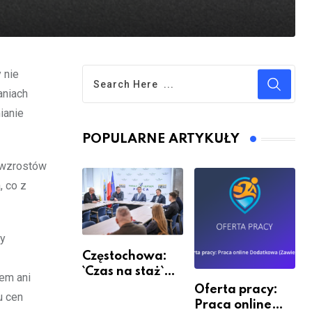
 nie
aniach
ianie
POPULARNE ARTYKUŁY
m wzrostów
, co z
ty
Częstochowa:
`Czas na staż`
tem ani
andndash;
Oferta pracy:
u cen
ruszył nabór
Praca online