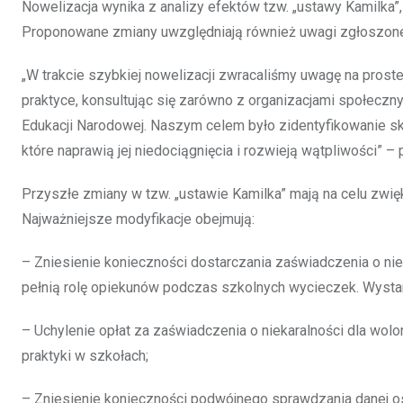
Nowelizacja wynika z analizy efektów tzw. „ustawy Kamilka”
Proponowane zmiany uwzględniają również uwagi zgłoszone
„W trakcie szybkiej nowelizacji zwracaliśmy uwagę na prost
praktyce, konsultując się zarówno z organizacjami społeczny
Edukacji Narodowej. Naszym celem było zidentyfikowanie s
które naprawią jej niedociągnięcia i rozwieją wątpliwości” 
Przyszłe zmiany w tzw. „ustawie Kamilka” mają na celu zwię
Najważniejsze modyfikacje obejmują:
– Zniesienie konieczności dostarczania zaświadczenia o nie
pełnią rolę opiekunów podczas szkolnych wycieczek. Wystarc
– Uchylenie opłat za zaświadczenia o niekaralności dla wo
praktyki w szkołach;
– Zniesienie konieczności podwójnego sprawdzania danej o