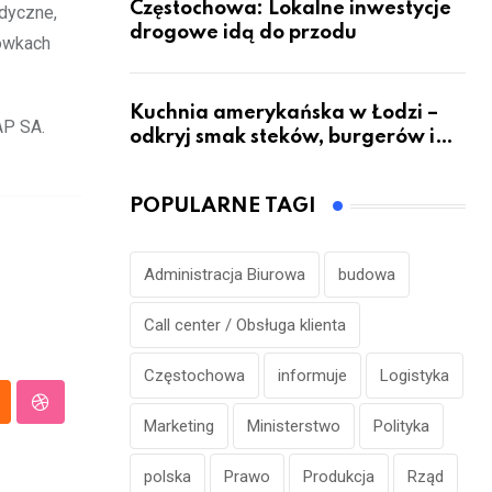
Częstochowa: Lokalne inwestycje
edyczne,
drogowe idą do przodu
cówkach
Kuchnia amerykańska w Łodzi –
AP SA.
odkryj smak steków, burgerów i
grillowanych specjałów
POPULARNE TAGI
Administracja Biurowa
budowa
Call center / Obsługa klienta
Częstochowa
informuje
Logistyka
p
loud
StumbleUpon
Marketing
Ministerstwo
Polityka
polska
Prawo
Produkcja
Rząd