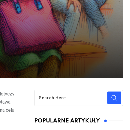
dotyczy
stawa
na celu
POPULARNE ARTYKUŁY