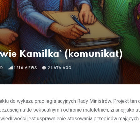
awie Kamilka` (komunikat)
AD
1216
VIEWS
2 LATA AGO
ktu do wykazu prac legislacyjnych Rady Ministrów. Projekt ten 
czością na tle seksualnym i ochronie małoletnich, znanej jako u
wiedliwości jest usprawnienie stosowania przepisów mających 