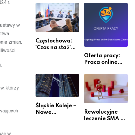
24 r.
a ustawy w
rstwa
Częstochowa:
nie zmian,
`Czas na staż`
liwości.
andndash;
Oferta pracy:
ruszył nabór
Praca online
.
Dodatkowa
(Zawiercie)
w, którzy
Śląskie Koleje –
ywających
Rewolucyjne
Nowe
leczenie SMA –
Możliwości
jak wygląda
Podróżowania
przyszłość dla
wać w