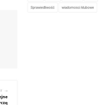
Sprawiedliwość
wiadomosci klubowe
ST
ejne
yczą