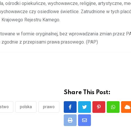
ola, ośrodki opiekuńcze, wychowawcze, religijne, artystyczne, m
wychowawcze czy osiedlowe świetlice. Zatrudnione w tych pla
 Krajowego Rejestru Karnego.
owane w formie oryginalnej, bez wprowadzania zmian przez P
ć zgodnie z przepisami prawa prasowego. (PAP)
Share This Post:
stwo
polska
prawo
Pinterest
Whatsap
C
Print
Share