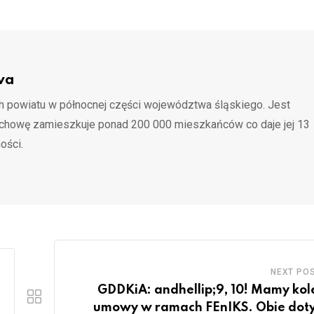
via
Email
wa
 powiatu w północnej części województwa śląskiego. Jest
ochowę zamieszkuje ponad 200 000 mieszkańców co daje jej 13
ości.
NEXT PO
GDDKiA: andhellip;9, 10! Mamy kol
umowy w ramach FEnIKS. Obie dot