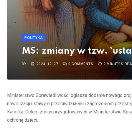
POLITYKA
MS: zmiany w tzw. `ust
BY
2024-12-27
0
COMMENTS
2 MINUTES RE
Ministerstwo Sprawiedliwości ogłasza dodanie nowego proje
nowelizacji ustawy o przeciwdziałaniu zagrożeniom przestęp
Kamilka. Celem zmian przygotowanych w Ministerstwie Spra
ochronę dzieci.