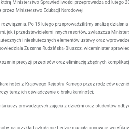
, którą Ministerstwo Sprawiedliwości przeprowadza od lutego 20
 przez Ministerstwo Edukacji Narodowej.
e rozwiązania. Po 15 lutego przeprowadziliśmy analizę działani
mi, jak i przedstawicielami innych resortów, zwłaszcza Ministe
kutecznych i nieskutecznych elementów ustawy oraz wprowadze
– powiedziała Zuzanna Rudzińska-Bluszcz, wiceminister sprawied
kszenie precyzji przepisów oraz eliminację zbędnych komplikacji
karalności z Krajowego Rejestru Karnego przez rodziców ucznió
zy teraz ich oświadczenie o braku karalności;
lontariuszy prowadzących zajęcia z dziećmi oraz studentów odb
soby, na przykład szkoła nie będzie musiała ponownie weryfiko