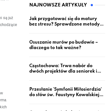
pacjentów?
NAJNOWSZE ARTYKUŁY
i są już
Jak przygotować się do matury
bez stresu? Sprawdzone metody
zychodzące
nauki z kursów w Częstochowie
Osuszanie murów po budowie –
dlaczego to tak ważne?
Częstochowa: Trwa nabór do
dwóch projektów dla seniorek i
seniorów
Przesłanie `Symfonii Miłosierdzia`
 w
do słów św. Faustyny Kowalskiej
yma.
dotrze do ok. 6 mld ludzi na Ziemi
kich