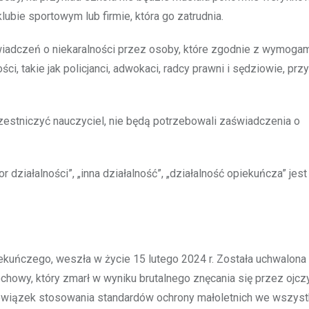
klubie sportowym lub firmie, która go zatrudnia.
iadczeń o niekaralności przez osoby, które zgodnie z wymogam
, takie jak policjanci, adwokaci, radcy prawni i sędziowie, pr
czestniczyć nauczyciel, nie będą potrzebowali zaświadczenia o
r działalności”, „inna działalność”, „działalność opiekuńcza” jest
ekuńczego, weszła w życie 15 lutego 2024 r. Została uchwalona
chowy, który zmarł w wyniku brutalnego znęcania się przez ojcz
wiązek stosowania standardów ochrony małoletnich we wszyst