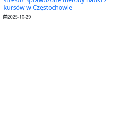
kursów w Częstochowie
2025-10-29
Osuszanie murów po budowie – dlaczego
to tak ważne?
2025-07-21