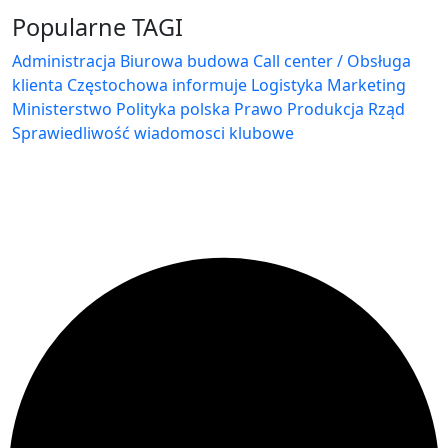
Popularne TAGI
Administracja Biurowa
budowa
Call center / Obsługa
klienta
Częstochowa
informuje
Logistyka
Marketing
Ministerstwo
Polityka
polska
Prawo
Produkcja
Rząd
Sprawiedliwość
wiadomosci klubowe