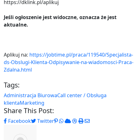
https://dklink.pl/aplikuj
Jeśli ogłoszenie jest widoczne, oznacza że jest
aktualne.
Aplikuj na:
https://jobtime.pl/praca/119540/Specjalista-
ds-Obslugi-Klienta-Odpisywanie-na-wiadomosci-Praca-
Zdalna.html
Tags:
Administracja Biurowa
Call center / Obsługa
klienta
Marketing
Share This Post:
Pinterest
Whatsapp
Cloud
StumbleUpon
Print
Share
Facebook
Twitter
via
Email