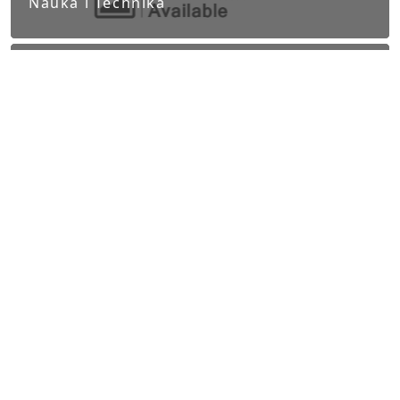
Nauka i Technika
Polityka
Praca Częstochowa
Zdrowie i styl życia
Informacje prawne
Obowiązek informacyjny RODO
Polityka Prywatności
Regulamin Serwisu
Częstochowa