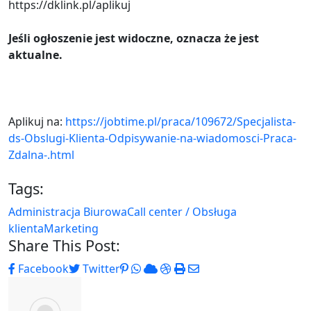
https://dklink.pl/aplikuj
Jeśli ogłoszenie jest widoczne, oznacza że jest
aktualne.
Aplikuj na:
https://jobtime.pl/praca/109672/Specjalista-
ds-Obslugi-Klienta-Odpisywanie-na-wiadomosci-Praca-
Zdalna-.html
Tags:
Administracja Biurowa
Call center / Obsługa
klienta
Marketing
Share This Post:
Pinterest
Whatsapp
Cloud
StumbleUpon
Print
Share
Facebook
Twitter
via
Email