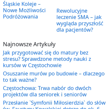
Śląskie Koleje –
Nowe Możliwości
Rewolucyjne
Podróżowania
leczenie SMA – jak
wygląda przyszłość
dla pacjentów?
Najnowsze Artykuły
Jak przygotować się do matury bez
stresu? Sprawdzone metody nauki z
kursów w Częstochowie
Osuszanie murów po budowie – dlaczego
to tak ważne?
Częstochowa: Trwa nabór do dwóch
projektów dla seniorek i seniorów
Przesłanie `Symfonii Miłosierdzia` do słów
św. Faustyny Kowalskiej dotrze do ok. 6