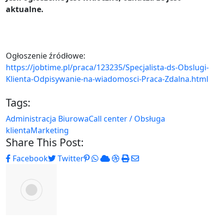
aktualne.
Ogłoszenie źródłowe:
https://jobtime.pl/praca/123235/Specjalista-ds-Obslugi-
Klienta-Odpisywanie-na-wiadomosci-Praca-Zdalna.html
Tags:
Administracja Biurowa
Call center / Obsługa
klienta
Marketing
Share This Post:
Pinterest
Whatsapp
Cloud
StumbleUpon
Print
Share
Facebook
Twitter
via
Email