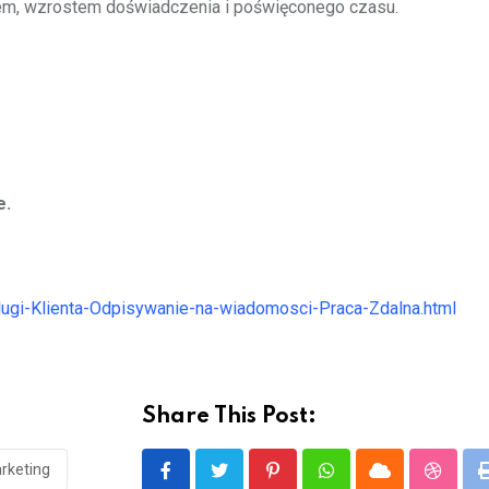
em, wzrostem doświadczenia i poświęconego czasu.
e.
slugi-Klienta-Odpisywanie-na-wiadomosci-Praca-Zdalna.html
Share This Post:
rketing
Pinterest
Whatsapp
Cloud
Stumbl