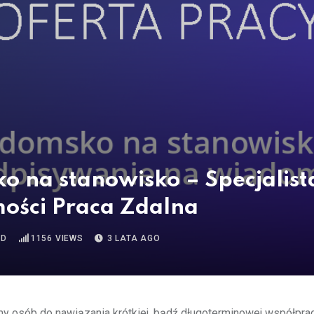
 na stanowisko – Specjalista
ości Praca Zdalna
AD
1156
VIEWS
3 LATA AGO
y osób do nawiązania krótkiej, bądź długoterminowej współpra