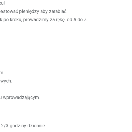
ku!
estować pieniędzy aby zarabiać.
k po kroku, prowadzimy za rękę od A do Z.
m.
owych.
niu wprowadzającym.
 2/3 godziny dziennie.