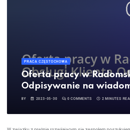
PRACA CZĘSTOCHOWA
Oferta pracy w Radomsko
Odpisywanie na wiadom
BY
2023-05-30
0
COMMENTS
2 MINUTES RE
W związku z prężnie rozwijającym się zespołem poszukujem