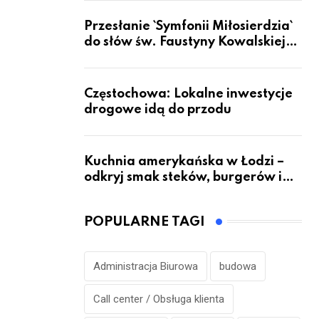
Przesłanie `Symfonii Miłosierdzia`
do słów św. Faustyny Kowalskiej
dotrze do ok. 6 mld ludzi na Ziemi
Częstochowa: Lokalne inwestycje
drogowe idą do przodu
Kuchnia amerykańska w Łodzi –
odkryj smak steków, burgerów i
grillowanych specjałów
POPULARNE TAGI
Administracja Biurowa
budowa
Call center / Obsługa klienta