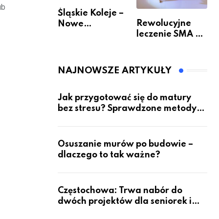
ub
Śląskie Koleje –
Rewolucyjne
Nowe
leczenie SMA –
Możliwości
jak wygląda
Podróżowania
przyszłość dla
pacjentów?
NAJNOWSZE ARTYKUŁY
Jak przygotować się do matury
bez stresu? Sprawdzone metody
nauki z kursów w Częstochowie
Osuszanie murów po budowie –
dlaczego to tak ważne?
Częstochowa: Trwa nabór do
dwóch projektów dla seniorek i
seniorów