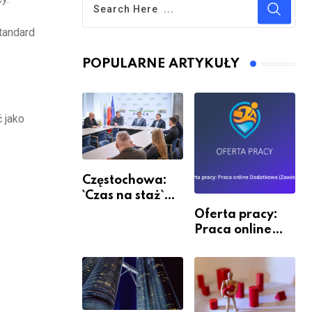
tandard
POPULARNE ARTYKUŁY
 jako
Częstochowa:
`Czas na staż`
andndash;
Oferta pracy:
ruszył nabór
Praca online
Dodatkowa
(Zawiercie)