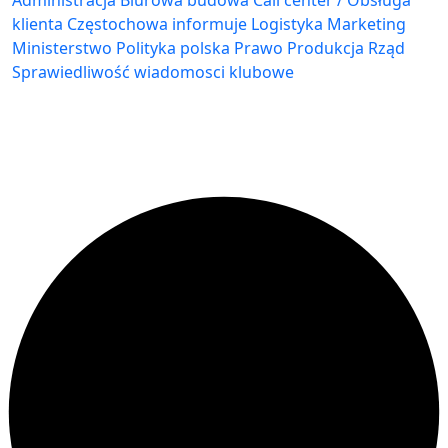
Administracja Biurowa
budowa
Call center / Obsługa
klienta
Częstochowa
informuje
Logistyka
Marketing
Ministerstwo
Polityka
polska
Prawo
Produkcja
Rząd
Sprawiedliwość
wiadomosci klubowe