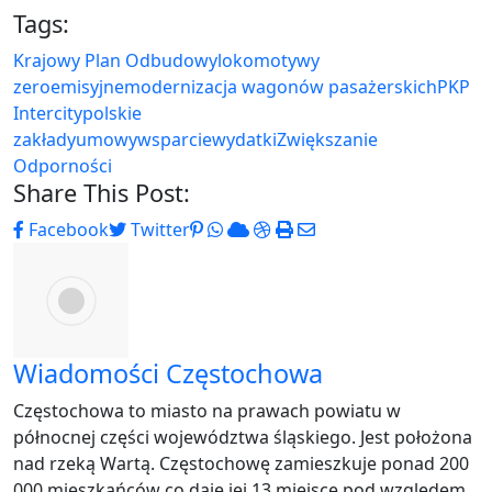
Tags:
Krajowy Plan Odbudowy
lokomotywy
zeroemisyjne
modernizacja wagonów pasażerskich
PKP
Intercity
polskie
zakłady
umowy
wsparcie
wydatki
Zwiększanie
Odporności
Share This Post:
Pinterest
Whatsapp
Cloud
StumbleUpon
Print
Share
Facebook
Twitter
via
Email
Wiadomości Częstochowa
Częstochowa to miasto na prawach powiatu w
północnej części województwa śląskiego. Jest położona
nad rzeką Wartą. Częstochowę zamieszkuje ponad 200
000 mieszkańców co daje jej 13 miejsce pod względem