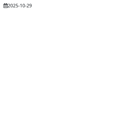
2025-10-29
Osuszanie murów po budowie – dlaczego
to tak ważne?
2025-07-21
Częstochowa: Trwa nabór do dwóch