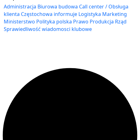
Administracja Biurowa
budowa
Call center / Obsługa
klienta
Częstochowa
informuje
Logistyka
Marketing
Ministerstwo
Polityka
polska
Prawo
Produkcja
Rząd
Sprawiedliwość
wiadomosci klubowe