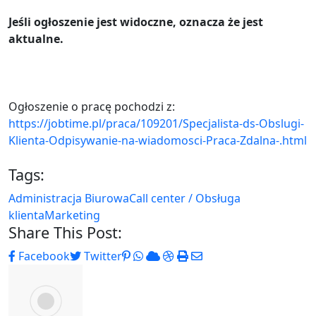
Jeśli ogłoszenie jest widoczne, oznacza że jest
aktualne.
Ogłoszenie o pracę pochodzi z:
https://jobtime.pl/praca/109201/Specjalista-ds-Obslugi-
Klienta-Odpisywanie-na-wiadomosci-Praca-Zdalna-.html
Tags:
Administracja Biurowa
Call center / Obsługa
klienta
Marketing
Share This Post:
Pinterest
Whatsapp
Cloud
StumbleUpon
Print
Share
Facebook
Twitter
via
Email