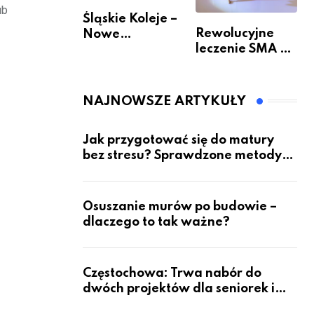
ub
Śląskie Koleje –
Rewolucyjne
Nowe
leczenie SMA –
Możliwości
jak wygląda
Podróżowania
przyszłość dla
pacjentów?
NAJNOWSZE ARTYKUŁY
Jak przygotować się do matury
bez stresu? Sprawdzone metody
nauki z kursów w Częstochowie
Osuszanie murów po budowie –
dlaczego to tak ważne?
Częstochowa: Trwa nabór do
dwóch projektów dla seniorek i
seniorów