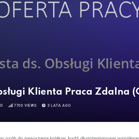
Obsługi Klienta Praca Zdalna 
AD
7700
VIEWS
3 LATA AGO
y osób do nawiązania krótkiej, bądź długoterminowej współpra