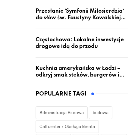
Przesłanie `Symfonii Miłosierdzia`
do słów św. Faustyny Kowalskiej
dotrze do ok. 6 mld ludzi na Ziemi
Częstochowa: Lokalne inwestycje
drogowe idą do przodu
Kuchnia amerykańska w Łodzi –
odkryj smak steków, burgerów i
grillowanych specjałów
POPULARNE TAGI
Administracja Biurowa
budowa
Call center / Obsługa klienta