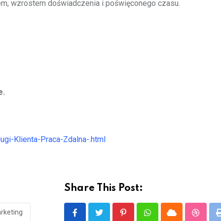
em, wzrostem doświadczenia i poświęconego czasu.
e.
ugi-Klienta-Praca-Zdalna-.html
Share This Post:
rketing
Pinterest
Whatsapp
Cloud
Stumbl