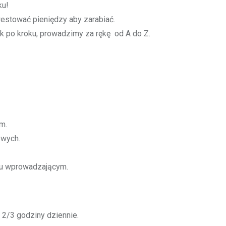
ku!
estować pieniędzy aby zarabiać.
k po kroku, prowadzimy za rękę od A do Z.
m.
owych.
niu wprowadzającym.
 2/3 godziny dziennie.