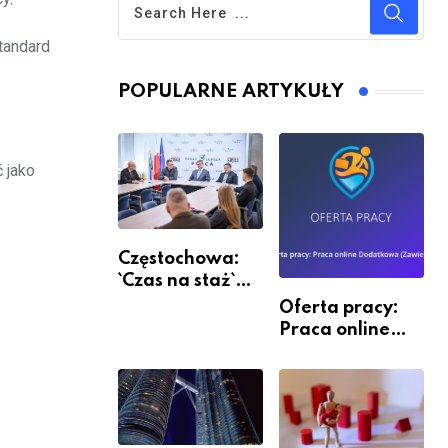
tandard
POPULARNE ARTYKUŁY
 jako
Częstochowa:
`Czas na staż`
andndash;
Oferta pracy:
ruszył nabór
Praca online
Dodatkowa
(Zawiercie)