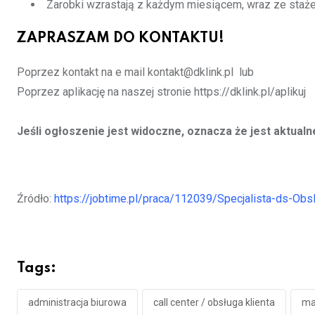
Zarobki wzrastają z każdym miesiącem, wraz ze staż
ZAPRASZAM DO KONTAKTU!
Poprzez kontakt na e mail kontakt@dklink.pl lub
Poprzez aplikację na naszej stronie https://dklink.pl/aplikuj
Jeśli ogłoszenie jest widoczne, oznacza że jest aktualn
Źródło:
https://jobtime.pl/praca/112039/Specjalista-ds-Obsl
Tags:
administracja biurowa
call center / obsługa klienta
ma