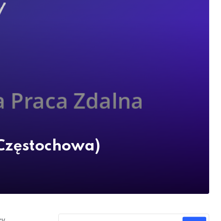
(Częstochowa)
cy.