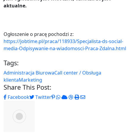
aktualne.
Ogłoszenie o pracę pochodzi z:
https://jobtime.pl/praca/118933/Specjalista-ds-social-
media-Odpisywanie-na-wiadomosci-Praca-Zdalna.html
Tags:
Administracja Biurowa
Call center / Obsługa
klienta
Marketing
Share This Post:
Pinterest
Whatsapp
Cloud
StumbleUpon
Print
Share
Facebook
Twitter
via
Email