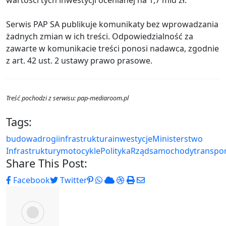
Serwis PAP SA publikuje komunikaty bez wprowadzania
żadnych zmian w ich treści. Odpowiedzialność za
zawarte w komunikacie treści ponosi nadawca, zgodnie
z art. 42 ust. 2 ustawy prawo prasowe.
Treść pochodzi z serwisu: pap-mediaroom.pl
Tags:
budowa
drogi
infrastruktura
inwestycje
Ministerstwo
Infrastruktury
motocykle
Polityka
Rząd
samochody
transpo
Share This Post:
Pinterest
Whatsapp
Cloud
StumbleUpon
Print
Share
Facebook
Twitter
via
Email