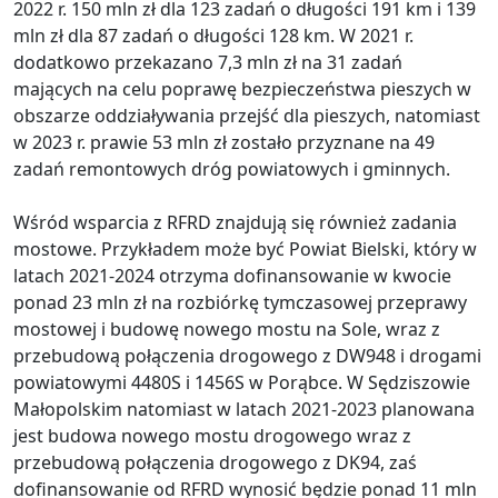
2022 r. 150 mln zł dla 123 zadań o długości 191 km i 139
mln zł dla 87 zadań o długości 128 km. W 2021 r.
dodatkowo przekazano 7,3 mln zł na 31 zadań
mających na celu poprawę bezpieczeństwa pieszych w
obszarze oddziaływania przejść dla pieszych, natomiast
w 2023 r. prawie 53 mln zł zostało przyznane na 49
zadań remontowych dróg powiatowych i gminnych.
Wśród wsparcia z RFRD znajdują się również zadania
mostowe. Przykładem może być Powiat Bielski, który w
latach 2021-2024 otrzyma dofinansowanie w kwocie
ponad 23 mln zł na rozbiórkę tymczasowej przeprawy
mostowej i budowę nowego mostu na Sole, wraz z
przebudową połączenia drogowego z DW948 i drogami
powiatowymi 4480S i 1456S w Porąbce. W Sędziszowie
Małopolskim natomiast w latach 2021-2023 planowana
jest budowa nowego mostu drogowego wraz z
przebudową połączenia drogowego z DK94, zaś
dofinansowanie od RFRD wynosić będzie ponad 11 mln