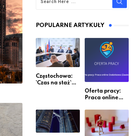
POPULARNE ARTYKUŁY
Częstochowa:
`Czas na staż`
andndash;
Oferta pracy:
ruszył nabór
Praca online
Dodatkowa
(Zawiercie)