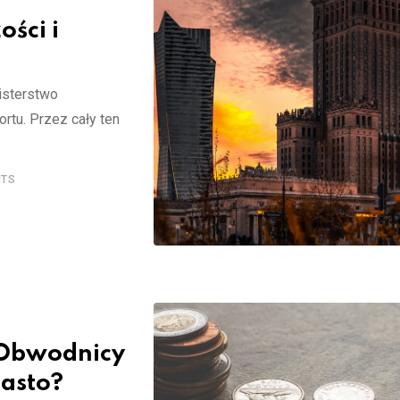
ości i
nisterstwo
rtu. Przez cały ten
TS
 Obwodnicy
iasto?