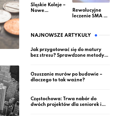
Śląskie Koleje –
Rewolucyjne
Nowe
leczenie SMA –
Możliwości
jak wygląda
Podróżowania
przyszłość dla
pacjentów?
NAJNOWSZE ARTYKUŁY
Jak przygotować się do matury
bez stresu? Sprawdzone metody
nauki z kursów w Częstochowie
Osuszanie murów po budowie –
dlaczego to tak ważne?
Częstochowa: Trwa nabór do
dwóch projektów dla seniorek i
seniorów