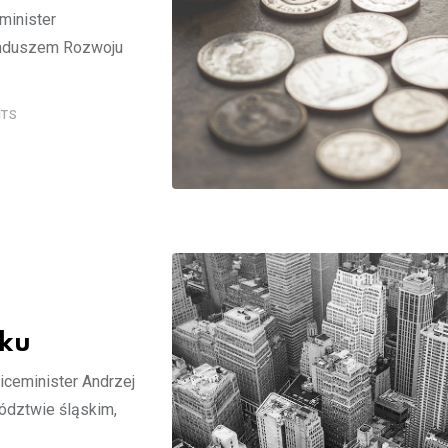
eminister
unduszem Rozwoju
TS
ę
sku
wiceminister Andrzej
ództwie śląskim,