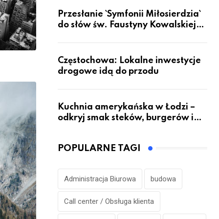
Przesłanie `Symfonii Miłosierdzia`
do słów św. Faustyny Kowalskiej
dotrze do ok. 6 mld ludzi na Ziemi
Częstochowa: Lokalne inwestycje
drogowe idą do przodu
Kuchnia amerykańska w Łodzi –
odkryj smak steków, burgerów i
grillowanych specjałów
POPULARNE TAGI
Administracja Biurowa
budowa
Call center / Obsługa klienta