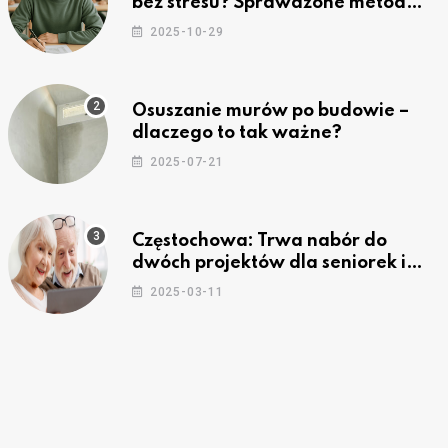
bez stresu? Sprawdzone metody
nauki z kursów w Częstochowie
2025-10-29
Osuszanie murów po budowie –
dlaczego to tak ważne?
2025-07-21
Częstochowa: Trwa nabór do
dwóch projektów dla seniorek i
seniorów
2025-03-11