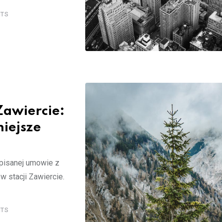
TS
Zawiercie:
niejsze
dpisanej umowie z
 stacji Zawiercie.
TS