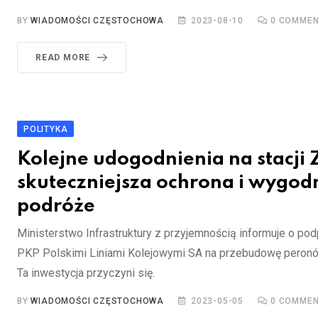
BY
WIADOMOŚCI CZĘSTOCHOWA
2023-08-10
0
COMMEN
READ MORE
POLITYKA
Kolejne udogodnienia na stacji 
skuteczniejsza ochrona i wygod
podróże
Ministerstwo Infrastruktury z przyjemnością informuje o po
PKP Polskimi Liniami Kolejowymi SA na przebudowę peronów
Ta inwestycja przyczyni się.
BY
WIADOMOŚCI CZĘSTOCHOWA
2023-05-05
0
COMMEN