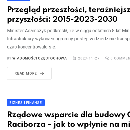
Przegląd przeszłości, teraźniejsz
przyszłości: 2015-2023-2030
Minister Adamczyk podkreślił, że w ciągu ostatnich 8 lat Mi
Infrastruktury wykonało ogromny postęp w dziedzinie transpo
czas koncentrowało się.
BY
WIADOMOŚCI CZĘSTOCHOWA
2023-11-27
0
COMMEN
READ MORE
BIZNES I FINANSE
Rządowe wsparcie dla budowy
Raciborza – jak to wpłynie na m