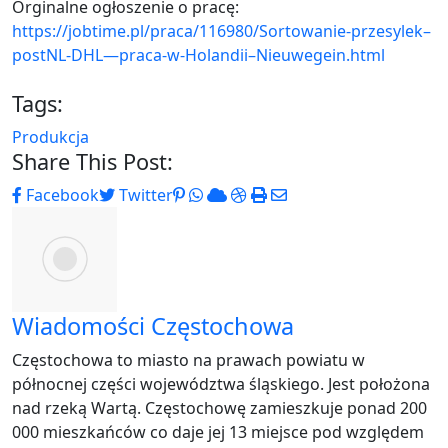
Orginalne ogłoszenie o pracę:
https://jobtime.pl/praca/116980/Sortowanie-przesylek–
postNL-DHL—praca-w-Holandii–Nieuwegein.html
Tags:
Produkcja
Share This Post:
Pinterest
Whatsapp
Cloud
StumbleUpon
Print
Share
Facebook
Twitter
via
Email
Wiadomości Częstochowa
Częstochowa to miasto na prawach powiatu w
północnej części województwa śląskiego. Jest położona
nad rzeką Wartą. Częstochowę zamieszkuje ponad 200
000 mieszkańców co daje jej 13 miejsce pod względem