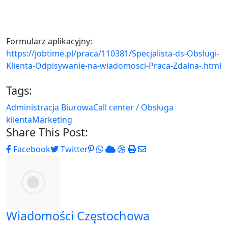
Formularz aplikacyjny:
https://jobtime.pl/praca/110381/Specjalista-ds-Obslugi-
Klienta-Odpisywanie-na-wiadomosci-Praca-Zdalna-.html
Tags:
Administracja Biurowa
Call center / Obsługa
klienta
Marketing
Share This Post:
Pinterest
Whatsapp
Cloud
StumbleUpon
Print
Share
Facebook
Twitter
via
Email
Wiadomości Częstochowa