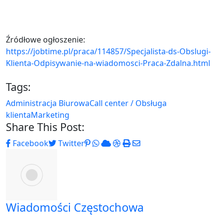
Źródłowe ogłoszenie:
https://jobtime.pl/praca/114857/Specjalista-ds-Obslugi-
Klienta-Odpisywanie-na-wiadomosci-Praca-Zdalna.html
Tags:
Administracja Biurowa
Call center / Obsługa
klienta
Marketing
Share This Post:
Pinterest
Whatsapp
Cloud
StumbleUpon
Print
Share
Facebook
Twitter
via
Email
Wiadomości Częstochowa