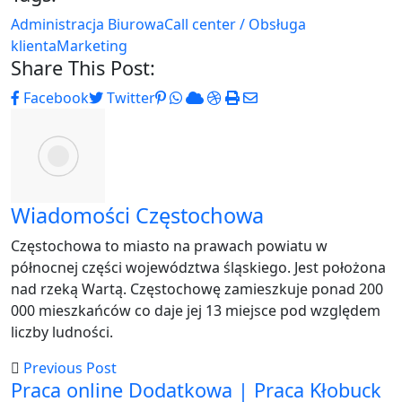
Administracja Biurowa
Call center / Obsługa
klienta
Marketing
Share This Post:
Pinterest
Whatsapp
Cloud
StumbleUpon
Print
Share
Facebook
Twitter
via
Email
Wiadomości Częstochowa
Częstochowa to miasto na prawach powiatu w
północnej części województwa śląskiego. Jest położona
nad rzeką Wartą. Częstochowę zamieszkuje ponad 200
000 mieszkańców co daje jej 13 miejsce pod względem
liczby ludności.
Previous Post
Praca online Dodatkowa | Praca Kłobuck