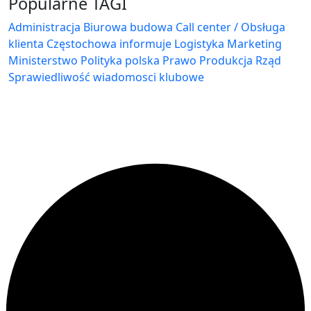
Popularne TAGI
Administracja Biurowa
budowa
Call center / Obsługa
klienta
Częstochowa
informuje
Logistyka
Marketing
Ministerstwo
Polityka
polska
Prawo
Produkcja
Rząd
Sprawiedliwość
wiadomosci klubowe