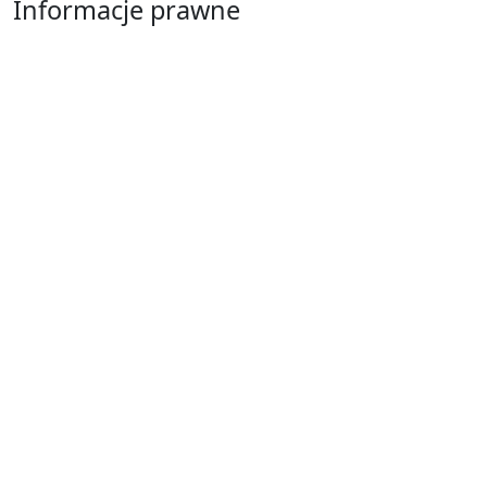
Informacje prawne
Obowiązek informacyjny RODO
Polityka Prywatności
Regulamin Serwisu
Częstochowa
Ostatnie wpisy
Jak przygotować się do matury bez
stresu? Sprawdzone metody nauki z