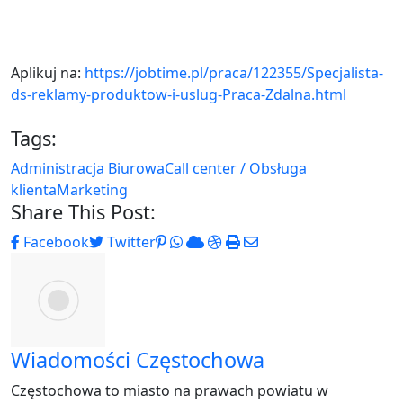
Aplikuj na:
https://jobtime.pl/praca/122355/Specjalista-
ds-reklamy-produktow-i-uslug-Praca-Zdalna.html
Tags:
Administracja Biurowa
Call center / Obsługa
klienta
Marketing
Share This Post:
Pinterest
Whatsapp
Cloud
StumbleUpon
Print
Share
Facebook
Twitter
via
Email
Wiadomości Częstochowa
Częstochowa to miasto na prawach powiatu w