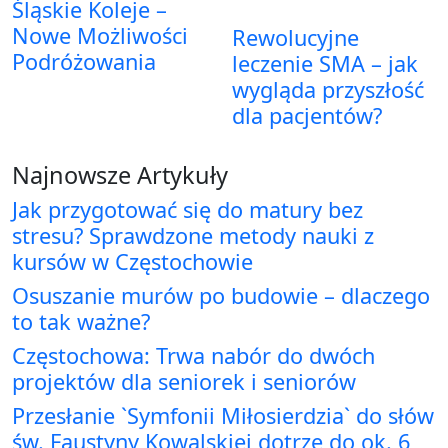
Śląskie Koleje –
Nowe Możliwości
Rewolucyjne
Podróżowania
leczenie SMA – jak
wygląda przyszłość
dla pacjentów?
Najnowsze Artykuły
Jak przygotować się do matury bez
stresu? Sprawdzone metody nauki z
kursów w Częstochowie
Osuszanie murów po budowie – dlaczego
to tak ważne?
Częstochowa: Trwa nabór do dwóch
projektów dla seniorek i seniorów
Przesłanie `Symfonii Miłosierdzia` do słów
św. Faustyny Kowalskiej dotrze do ok. 6