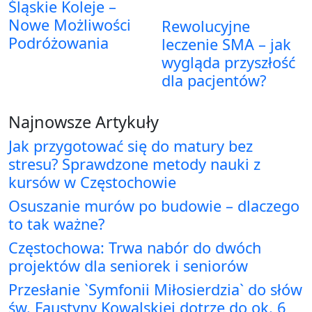
Śląskie Koleje –
Nowe Możliwości
Rewolucyjne
Podróżowania
leczenie SMA – jak
wygląda przyszłość
dla pacjentów?
Najnowsze Artykuły
Jak przygotować się do matury bez
stresu? Sprawdzone metody nauki z
kursów w Częstochowie
Osuszanie murów po budowie – dlaczego
to tak ważne?
Częstochowa: Trwa nabór do dwóch
projektów dla seniorek i seniorów
Przesłanie `Symfonii Miłosierdzia` do słów
św. Faustyny Kowalskiej dotrze do ok. 6