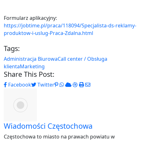
Formularz aplikacyjny:
https://jobtime.pl/praca/118094/Specjalista-ds-reklamy-
produktow-i-uslug-Praca-Zdalna.html
Tags:
Administracja Biurowa
Call center / Obsługa
klienta
Marketing
Share This Post:
Pinterest
Whatsapp
Cloud
StumbleUpon
Print
Share
Facebook
Twitter
via
Email
Wiadomości Częstochowa
Częstochowa to miasto na prawach powiatu w