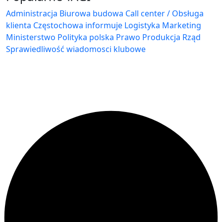
Administracja Biurowa
budowa
Call center / Obsługa
klienta
Częstochowa
informuje
Logistyka
Marketing
Ministerstwo
Polityka
polska
Prawo
Produkcja
Rząd
Sprawiedliwość
wiadomosci klubowe