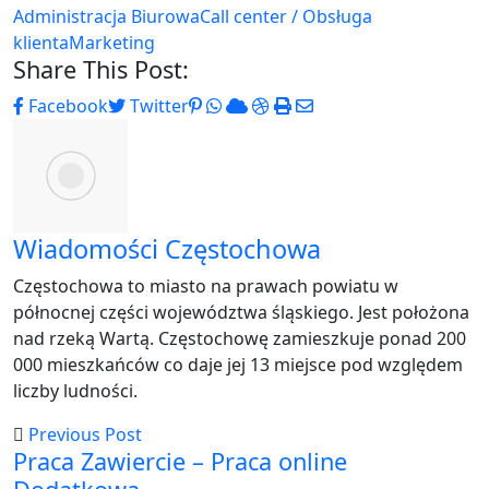
Administracja Biurowa
Call center / Obsługa
klienta
Marketing
Share This Post:
Pinterest
Whatsapp
Cloud
StumbleUpon
Print
Share
Facebook
Twitter
via
Email
Wiadomości Częstochowa
Częstochowa to miasto na prawach powiatu w
północnej części województwa śląskiego. Jest położona
nad rzeką Wartą. Częstochowę zamieszkuje ponad 200
000 mieszkańców co daje jej 13 miejsce pod względem
liczby ludności.
Previous Post
Praca Zawiercie – Praca online