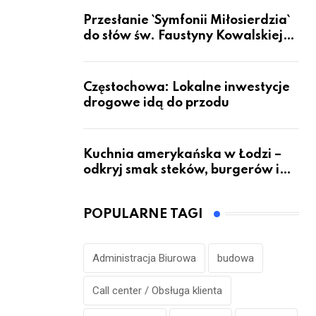
Przesłanie `Symfonii Miłosierdzia`
do słów św. Faustyny Kowalskiej
dotrze do ok. 6 mld ludzi na Ziemi
Częstochowa: Lokalne inwestycje
drogowe idą do przodu
Kuchnia amerykańska w Łodzi –
odkryj smak steków, burgerów i
grillowanych specjałów
POPULARNE TAGI
Administracja Biurowa
budowa
Call center / Obsługa klienta