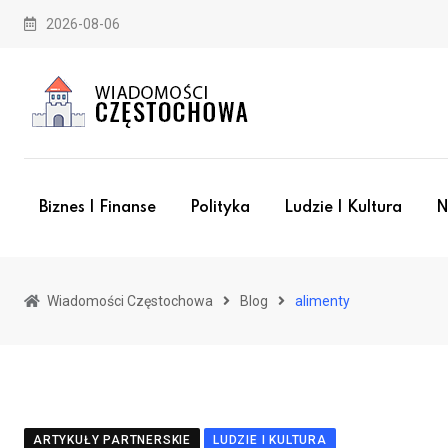
Skip
2026-08-06
to
content
Biznes I Finanse
Polityka
Ludzie I Kultura
N
Wiadomości Częstochowa
Blog
alimenty
ARTYKUŁY PARTNERSKIE
LUDZIE I KULTURA