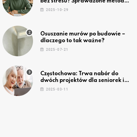
bez stresu? Sprawdzone metody
nauki z kursów w Częstochowie
2025-10-29
Osuszanie murów po budowie –
dlaczego to tak ważne?
2025-07-21
Częstochowa: Trwa nabór do
dwóch projektów dla seniorek i
seniorów
2025-03-11