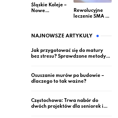
Śląskie Koleje –
Rewolucyjne
Nowe
leczenie SMA –
Możliwości
jak wygląda
Podróżowania
przyszłość dla
pacjentów?
NAJNOWSZE ARTYKUŁY
Jak przygotować się do matury
bez stresu? Sprawdzone metody
nauki z kursów w Częstochowie
Osuszanie murów po budowie –
dlaczego to tak ważne?
Częstochowa: Trwa nabór do
dwóch projektów dla seniorek i
seniorów