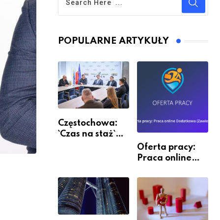
POPULARNE ARTYKUŁY
Częstochowa:
`Czas na staż`
andndash;
Oferta pracy:
ruszył nabór
Praca online
Dodatkowa
(Zawiercie)