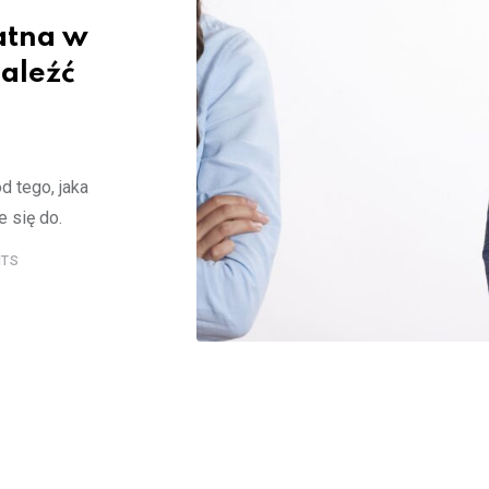
atna w
aleźć
d tego, jaka
 się do.
TS