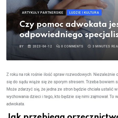
ARTYKUŁY PARTNERSKIE
LUDZIE I KULTURA
Czy pomoc adwokata je
odpowiedniego specjali
BY
2023-04-12
0
COMMENTS
3 MINUTES RE
Z roku na rok rośnie ilość spraw rozwodowych. Niezależnie o
się do sądu wiąże się ze sporym stresem. Trzeba bowiem spo
Może zdarzyć się, że jedna ze stron będzie chciała ustalić w
wychowania dzieci i tego, kto będzie się nimi zajmował. T
adwokata.
Jak przebiega orzecznict