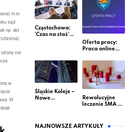
erać m.in.
osku sąd
Częstochowa:
k np. akt
`Czas na staż`
rodzenia).
andndash;
Oferta pracy:
ruszył nabór
Praca online
strony nie
Dodatkowa
może
(Zawiercie)
żona w
ięcie
Śląskie Koleje –
Rewolucyjne
Nowe
awy. W
leczenie SMA –
Możliwości
ednak
jak wygląda
Podróżowania
przyszłość dla
pacjentów?
NAJNOWSZE ARTYKUŁY
ak