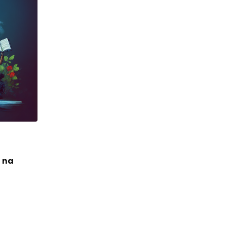
POLITYKA
Nowe perspektywy na stanowisku kurat
okręgowego – czas na
 na
2023-10-05