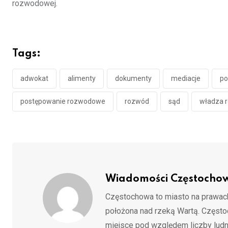
rozwodowej.
Tags:
adwokat
alimenty
dokumenty
mediacje
po
postępowanie rozwodowe
rozwód
sąd
władza r
Wiadomości Częstocho
Częstochowa to miasto na prawach
położona nad rzeką Wartą. Częst
miejsce pod względem liczby ludn