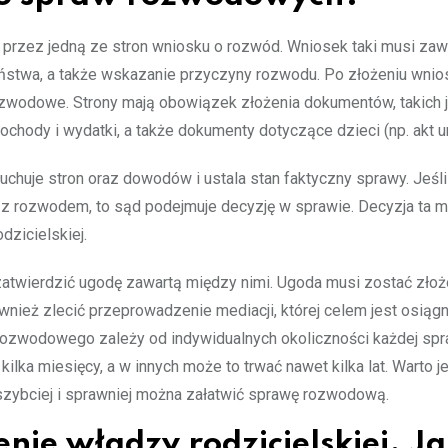
przez jedną ze stron wniosku o rozwód. Wniosek taki musi zawi
eństwa, a także wskazanie przyczyny rozwodu. Po złożeniu wni
wodowe. Strony mają obowiązek złożenia dokumentów, takich ja
hody i wydatki, a także dokumenty dotyczące dzieci (np. akt u
huje stron oraz dowodów i ustala stan faktyczny sprawy. Jeśli 
 z rozwodem, to sąd podejmuje decyzję w sprawie. Decyzja ta 
dzicielskiej.
zatwierdzić ugodę zawartą między nimi. Ugoda musi zostać zło
wnież zlecić przeprowadzenie mediacji, której celem jest osiągn
rozwodowego zależy od indywidualnych okoliczności każdej spr
ilka miesięcy, a w innych może to trwać nawet kilka lat. Warto j
szybciej i sprawniej można załatwić sprawę rozwodową.
nie władzy rodzicielskiej. J