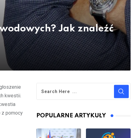
zwodowych? Jak znaleźć
zgłoszenie
h kwestii.
 kwestia
ię z pomocy
POPULARNE ARTYKUŁY