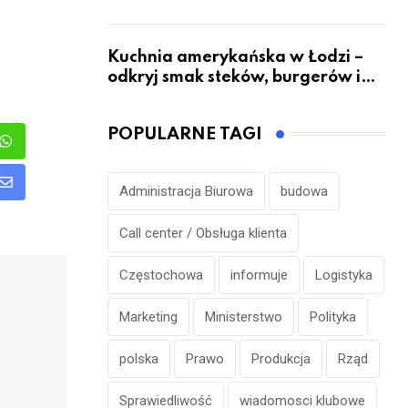
Kuchnia amerykańska w Łodzi –
odkryj smak steków, burgerów i
grillowanych specjałów
POPULARNE TAGI
est
Whatsapp
Administracja Biurowa
budowa
n
Share
via
Call center / Obsługa klienta
Email
Częstochowa
informuje
Logistyka
Marketing
Ministerstwo
Polityka
polska
Prawo
Produkcja
Rząd
Sprawiedliwość
wiadomosci klubowe