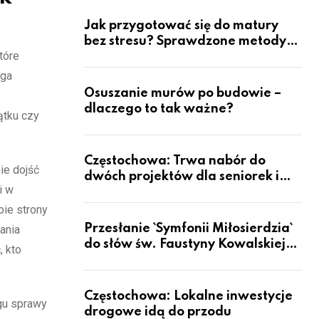
Jak przygotować się do matury
bez stresu? Sprawdzone metody
tóre
nauki z kursów w Częstochowie
ga
Osuszanie murów po budowie –
dlaczego to tak ważne?
ątku czy
Częstochowa: Trwa nabór do
ie dojść
dwóch projektów dla seniorek i
i w
seniorów
bie strony
Przesłanie `Symfonii Miłosierdzia`
ania
do słów św. Faustyny Kowalskiej
, kto
dotrze do ok. 6 mld ludzi na Ziemi
Częstochowa: Lokalne inwestycje
gu sprawy
drogowe idą do przodu