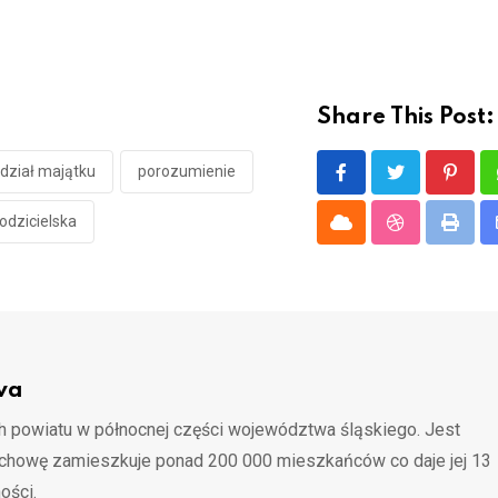
Share This Post:
dział majątku
porozumienie
Pinter
odzicielska
Cloud
StumbleUpo
Print
wa
 powiatu w północnej części województwa śląskiego. Jest
ochowę zamieszkuje ponad 200 000 mieszkańców co daje jej 13
ości.