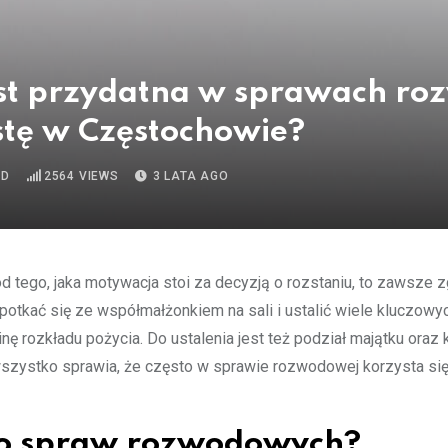
st przydatna w sprawach ro
stę w Częstochowie?
AD
2564
VIEWS
3 LATA AGO
d tego, jaka motywacja stoi za decyzją o rozstaniu, to zawsze 
tkać się ze współmałżonkiem na sali i ustalić wiele kluczowyc
inę rozkładu pożycia. Do ustalenia jest też podział majątku oraz
o wszystko sprawia, że często w sprawie rozwodowej korzysta s
wo spraw rozwodowych?