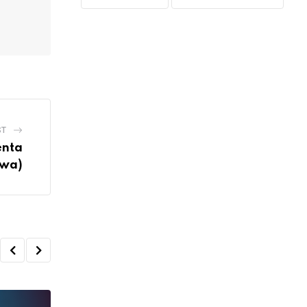
ST
enta
owa)