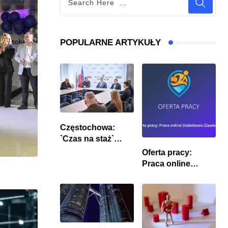
POPULARNE ARTYKUŁY
Częstochowa:
`Czas na staż`
andndash; ruszył
Oferta pracy:
nabór
Praca online
Dodatkowa
(Zawiercie)