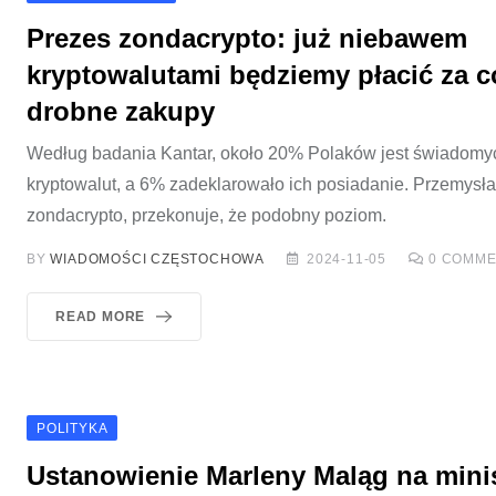
Prezes zondacrypto: już niebawem
kryptowalutami będziemy płacić za c
drobne zakupy
Według badania Kantar, około 20% Polaków jest świadomyc
kryptowalut, a 6% zadeklarowało ich posiadanie. Przemysła
zondacrypto, przekonuje, że podobny poziom.
BY
WIADOMOŚCI CZĘSTOCHOWA
2024-11-05
0
COMME
READ MORE
POLITYKA
Ustanowienie Marleny Maląg na mini