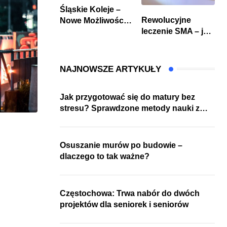
Śląskie Koleje –
Rewolucyjne
Nowe Możliwości
leczenie SMA – jak
Podróżowania
wygląda
przyszłość dla
pacjentów?
NAJNOWSZE ARTYKUŁY
Jak przygotować się do matury bez
stresu? Sprawdzone metody nauki z
kursów w Częstochowie
Osuszanie murów po budowie –
dlaczego to tak ważne?
Częstochowa: Trwa nabór do dwóch
projektów dla seniorek i seniorów