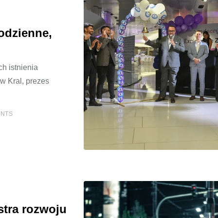
odzienne,
h istnienia
w Kral, prezes
NTS
stra rozwoju