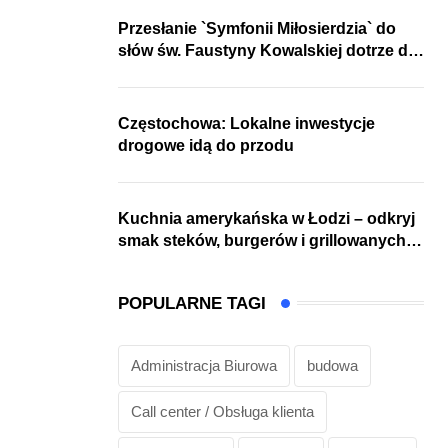
Przesłanie `Symfonii Miłosierdzia` do
słów św. Faustyny Kowalskiej dotrze do
ok. 6 mld ludzi na Ziemi
Częstochowa: Lokalne inwestycje
drogowe idą do przodu
Kuchnia amerykańska w Łodzi – odkryj
smak steków, burgerów i grillowanych
specjałów
POPULARNE TAGI
Administracja Biurowa
budowa
Call center / Obsługa klienta