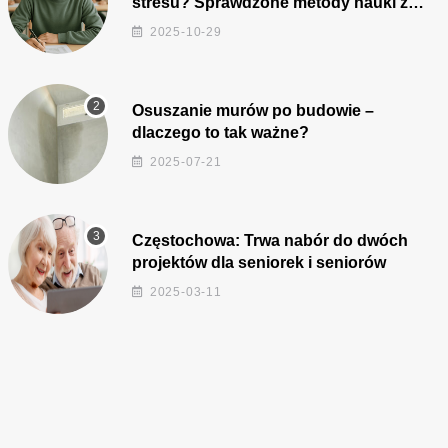
stresu? Sprawdzone metody nauki z
kursów w Częstochowie
2025-10-29
Osuszanie murów po budowie –
dlaczego to tak ważne?
2025-07-21
Częstochowa: Trwa nabór do dwóch
projektów dla seniorek i seniorów
2025-03-11