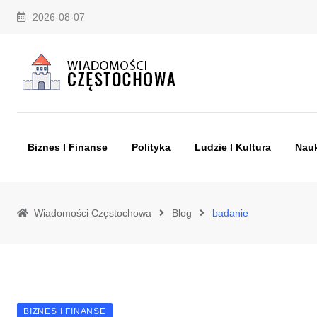
Skip
2026-08-07
to
content
Biznes I Finanse
Polityka
Ludzie I Kultura
Nauk
Wiadomości Częstochowa
Blog
badanie
BIZNES I FINANSE