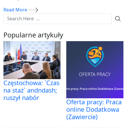
Read More
Popularne artykuły
Częstochowa: `Czas
na staż` andndash;
ruszył nabór
Oferta pracy: Praca
online Dodatkowa
(Zawiercie)