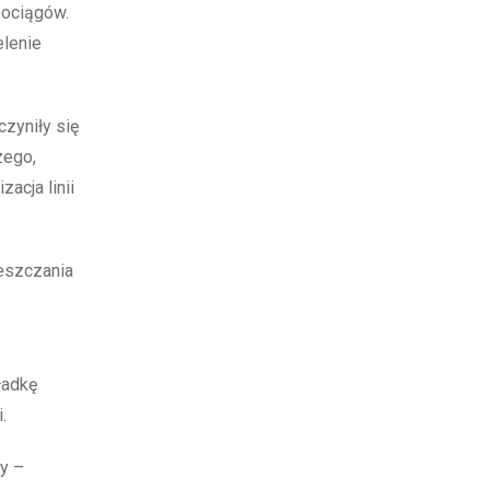
pociągów.
elenie
zyniły się
zego,
acja linii
eszczania
ładkę
.
wy –