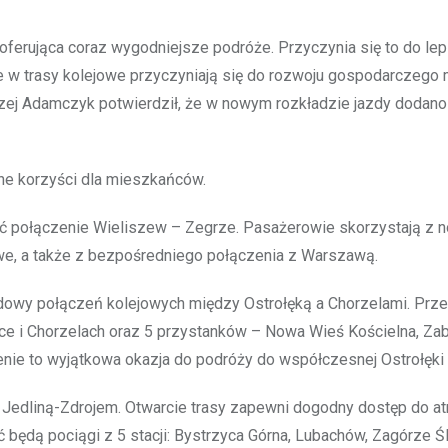
u, oferująca coraz wygodniejsze podróże. Przyczynia się to do l
je w trasy kolejowe przyczyniają się do rozwoju gospodarczego m
ndrzej Adamczyk potwierdził, że w nowym rozkładzie jazdy dodano
rne korzyści dla mieszkańców.
ić połączenie Wieliszew – Zegrze. Pasażerowie skorzystają z no
we, a także z bezpośredniego połączenia z Warszawą.
udowy połączeń kolejowych między Ostrołęką a Chorzelami. Pr
bce i Chorzelach oraz 5 przystanków – Nowa Wieś Kościelna, Zab
enie to wyjątkowa okazja do podróży do współczesnej Ostrołęki 
Jedliną-Zdrojem. Otwarcie trasy zapewni dogodny dostęp do atr
 będą pociągi z 5 stacji: Bystrzyca Górna, Lubachów, Zagórze Ś