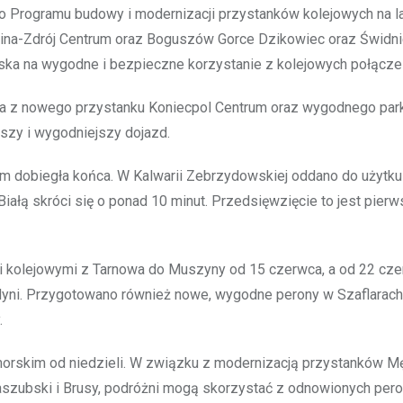
o Programu budowy i modernizacji przystanków kolejowych na l
dlina-Zdrój Centrum oraz Boguszów Gorce Dzikowiec oraz Świdn
a na wygodne i bezpieczne korzystanie z kolejowych połącze
ia z nowego przystanku Koniecpol Centrum oraz wygodnego park
szy i wygodniejszy dojazd.
im dobiegła końca. W Kalwarii Zebrzydowskiej oddano do użytku 
iałą skróci się o ponad 10 minut. Przedsięwzięcie to jest pier
 kolejowymi z Tarnowa do Muszyny od 15 czerwca, a od 22 cz
dyni. Przygotowano również nowe, wygodne perony w Szaflarac
.
morskim od niedzieli. W związku z modernizacją przystanków Mę
Kaszubski i Brusy, podróżni mogą skorzystać z odnowionych per