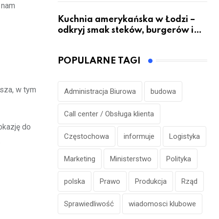
e nam
Kuchnia amerykańska w Łodzi –
odkryj smak steków, burgerów i
grillowanych specjałów
POPULARNE TAGI
sza, w tym
Administracja Biurowa
budowa
Call center / Obsługa klienta
okazję do
Częstochowa
informuje
Logistyka
.
Marketing
Ministerstwo
Polityka
polska
Prawo
Produkcja
Rząd
Sprawiedliwość
wiadomosci klubowe