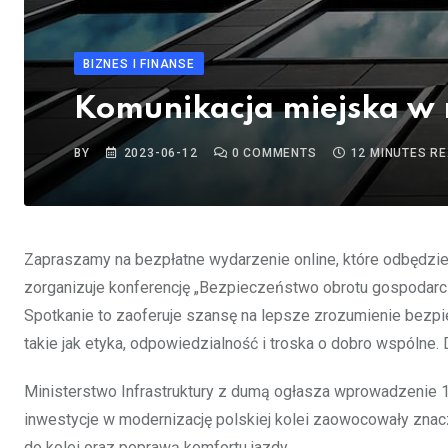
BIZNES I FINANSE
Komunikacja miejska w
BY
2023-06-12
0
COMMENTS
12 MINUTES R
Zapraszamy na bezpłatne wydarzenie online, które odbędzi
zorganizuje konferencję „Bezpieczeństwo obrotu gospodarcz
Spotkanie to zaoferuje szansę na lepsze zrozumienie bez
takie jak etyka, odpowiedzialność i troska o dobro wspólne. 
Ministerstwo Infrastruktury z dumą ogłasza wprowadzenie 1
inwestycje w modernizację polskiej kolei zaowocowały zna
do kolei oraz poprawą komfortu jazdy.