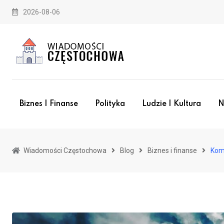
Skip
2026-08-06
to
content
Biznes I Finanse
Polityka
Ludzie I Kultura
N
Wiadomości Częstochowa
Blog
Biznes i finanse
Kom