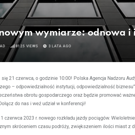
 nowym wymiarze: odnowa i 
EAD
8125
VIEWS
3 LATA AGO
e się 21 czerwca, o godzinie 10:00! Polska Agencja Nadzoru Au
ego – odpowiedzialność instytucji, odpowiedzialność biznesu”
pieczeństwa obrotu gospodarczego oraz będzie promować ważne
Dołącz do nas i weź udział w konferencji!
1 czerwca 2023 r. nowego rozkładu jazdy pociągów. Wieloletnie
cznym skróceniem czasu podróży, zwiększeniem ilości miast z