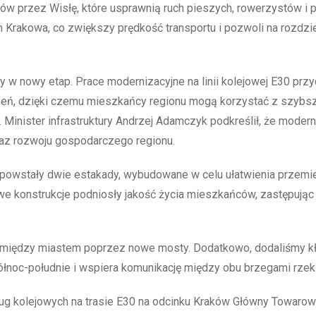
ów przez Wisłę, które usprawnią ruch pieszych, rowerzystów i 
 Krakowa, co zwiększy prędkość transportu i pozwoli na rozdzi
 w nowy etap. Prace modernizacyjne na linii kolejowej E30 przyc
zeń, dzięki czemu mieszkańcy regionu mogą korzystać z szybs
inister infrastruktury Andrzej Adamczyk podkreślił, że moderniz
raz rozwoju gospodarczego regionu.
 powstały dwie estakady, wybudowane w celu ułatwienia przemi
e konstrukcje podniosły jakość życia mieszkańców, zastępując
 między miastem poprzez nowe mosty. Dodatkowo, dodaliśmy k
ółnoc-południe i wspiera komunikację między obu brzegami rzeki
sług kolejowych na trasie E30 na odcinku Kraków Główny Towaro