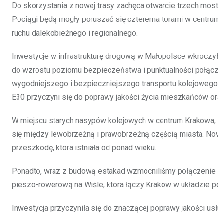
Do skorzystania z nowej trasy zachęca otwarcie trzech most
Pociągi będą mogły poruszać się czterema torami w centrum
ruchu dalekobieżnego i regionalnego.
Inwestycje w infrastrukturę drogową w Małopolsce wkroczyły
do wzrostu poziomu bezpieczeństwa i punktualności połąc
wygodniejszego i bezpieczniejszego transportu kolejowego. M
E30 przyczyni się do poprawy jakości życia mieszkańców o
W miejscu starych nasypów kolejowych w centrum Krakowa,
się między lewobrzeżną i prawobrzeżną częścią miasta. Now
przeszkodę, która istniała od ponad wieku.
Ponadto, wraz z budową estakad wzmocniliśmy połączenie
pieszo-rowerową na Wiśle, która łączy Kraków w układzie p
Inwestycja przyczyniła się do znaczącej poprawy jakości u