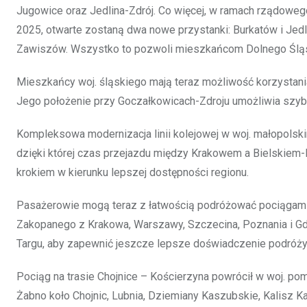
Jugowice oraz Jedlina-Zdrój. Co więcej, w ramach rządoweg
2025, otwarte zostaną dwa nowe przystanki: Burkatów i Je
Zawiszów. Wszystko to pozwoli mieszkańcom Dolnego Śląsk
Mieszkańcy woj. śląskiego mają teraz możliwość korzystan
Jego położenie przy Goczałkowicach-Zdroju umożliwia szyb
Kompleksowa modernizacja linii kolejowej w woj. małopolsk
dzięki której czas przejazdu między Krakowem a Bielskiem-B
krokiem w kierunku lepszej dostępności regionu.
Pasażerowie mogą teraz z łatwością podróżować pociągami
Zakopanego z Krakowa, Warszawy, Szczecina, Poznania i G
Targu, aby zapewnić jeszcze lepsze doświadczenie podróży
Pociąg na trasie Chojnice – Kościerzyna powrócił w woj. po
Żabno koło Chojnic, Lubnia, Dziemiany Kaszubskie, Kalisz 