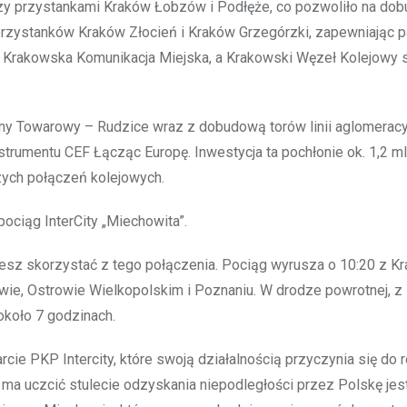
y przystankami Kraków Łobzów i Podłęże, co pozwoliło na dobu
 przystanków Kraków Złocień i Kraków Grzegórzki, zapewniając
ż Krakowska Komunikacja Miejska, a Krakowski Węzeł Kolejowy s
wny Towarowy – Rudzice wraz z dobudową torów linii aglomeracyj
trumentu CEF Łącząc Europę. Inwestycja ta pochłonie ok. 1,2 ml
zych połączeń kolejowych.
ciąg InterCity „Miechowita”.
ożesz skorzystać z tego połączenia. Pociąg wyrusza o 10:20 z K
e, Ostrowie Wielkopolskim i Poznaniu. W drodze powrotnej, z 
około 7 godzinach.
cie PKP Intercity, które swoją działalnością przyczynia się do 
ma uczcić stulecie odzyskania niepodległości przez Polskę jes