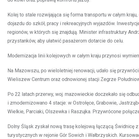
Kolej to stale rozwijająca się forma transportu w całym kraj
dojazdu do szkół, pracy i rekreacyjnych wyjazdów. Inwestyc
regionów, w których się znajdują. Minister infrastruktury A
przystanków, aby ułatwić pasażerom dotarcie do celu.
Modernizacja linii kolejowych w całym kraju przynosi wymie
Na Mazowszu, po wieloletniej renowacji, udało się przywróc
Wieliszew Centrum oraz odnowionej stacji Zegrze Południo
Po 22 latach przerwy, woj. mazowieckie doczekało się odb
i zmodernizowano 4 stacje: w Ostrołęce, Grabowie, Jastrzą
Wielkie, Parciaki, Olszewka i Raszujka. Przywrócone połącz
Dolny Śląsk zyskał nową trasę kolejową łączącą Świdnicę z 
turystycznych w rejonie Gór Sowich i Wałbrzyskich. Kursować