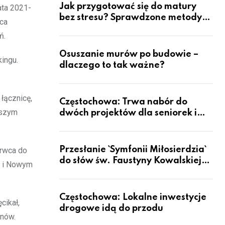
Jak przygotować się do matury
ata 2021-
bez stresu? Sprawdzone metody
ica
nauki z kursów w Częstochowie
ń.
Osuszanie murów po budowie –
ingu.
dlaczego to tak ważne?
łącznicę,
Częstochowa: Trwa nabór do
wszym
dwóch projektów dla seniorek i
seniorów
Przesłanie `Symfonii Miłosierdzia`
erwca do
do słów św. Faustyny Kowalskiej
h i Nowym
dotrze do ok. 6 mld ludzi na Ziemi
Częstochowa: Lokalne inwestycje
cikał,
drogowe idą do przodu
onów.