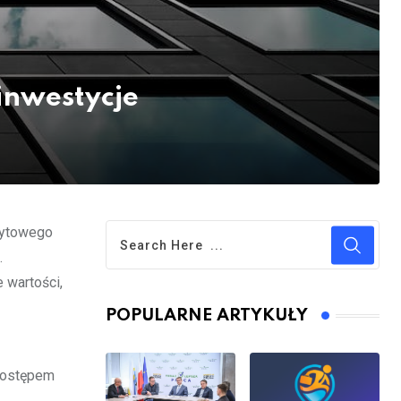
inwestycje
dytowego
.
 wartości,
POPULARNE ARTYKUŁY
 dostępem