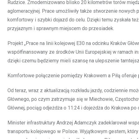
Rudzice. Zmodernizowano blisko 20 kilometrów torów międz
aglomeracyjnej. Prace umożliwiły także stworzenie nowych
komfortowy i szybki dojazd do celu. Dzięki temu zyskała te
przyjaznym i sprawnym miejscem do przesiadek.
Projekt „Prace na linii kolejowej E30 na odcinku Kraków Głó
współfinansowany ze środków Unii Europejskiej w ramach ins
dzięki czemu będziemy mieli szansę na ulepszenie tamtejs
Komfortowe połączenie pomiędzy Krakowem a Piłą oferuje po
Od teraz, wraz z aktualizacją rozkładu jazdy, codziennie m
Głównego, po czym zatrzymuje się w Miechowie, Częstochowi
Głównej, pociąg odjeżdża o 11:24 i dojeżdża do Krakowa po 
Minister infrastruktury Andrzej Adamczyk zadeklarował wspar
transportu kolejowego w Polsce. Wyjątkowym gestem, który 