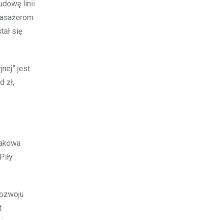
dowę linii
 pasażerom
tał się
nej” jest
d zł,
rakowa
Piły
rozwoju
t