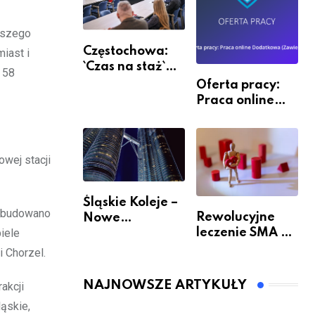
epszego
Częstochowa:
iast i
`Czas na staż`
 58
andndash;
Oferta pracy:
ruszył nabór
Praca online
Dodatkowa
(Zawiercie)
wej stacji
Śląskie Koleje –
zebudowano
Rewolucyjne
Nowe
leczenie SMA –
iele
Możliwości
jak wygląda
Podróżowania
i Chorzel.
przyszłość dla
pacjentów?
NAJNOWSZE ARTYKUŁY
akcji
ląskie,