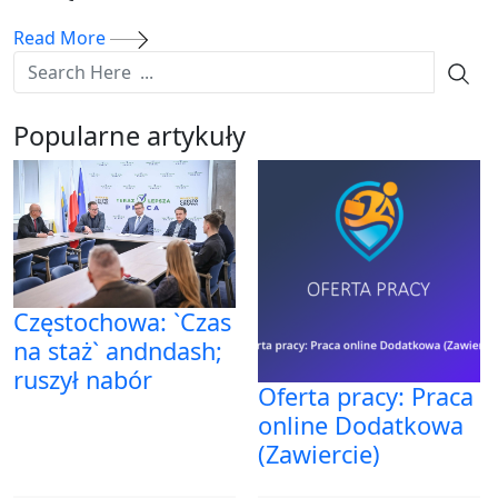
Read More
Popularne artykuły
Częstochowa: `Czas
na staż` andndash;
ruszył nabór
Oferta pracy: Praca
online Dodatkowa
(Zawiercie)