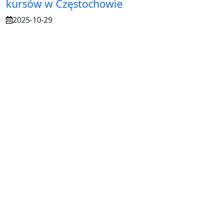
kursów w Częstochowie
2025-10-29
Osuszanie murów po budowie – dlaczego
to tak ważne?
2025-07-21