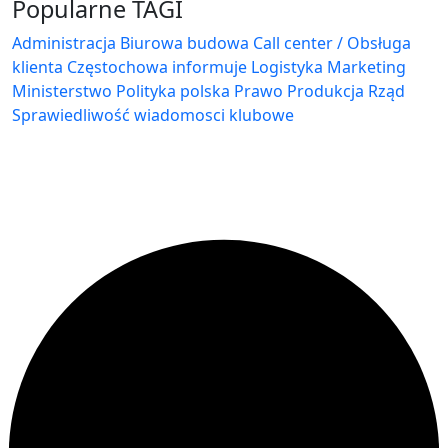
Popularne TAGI
Administracja Biurowa
budowa
Call center / Obsługa
klienta
Częstochowa
informuje
Logistyka
Marketing
Ministerstwo
Polityka
polska
Prawo
Produkcja
Rząd
Sprawiedliwość
wiadomosci klubowe