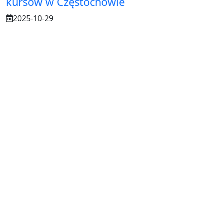
kursów w Częstochowie
2025-10-29
Osuszanie murów po budowie – dlaczego
to tak ważne?
2025-07-21