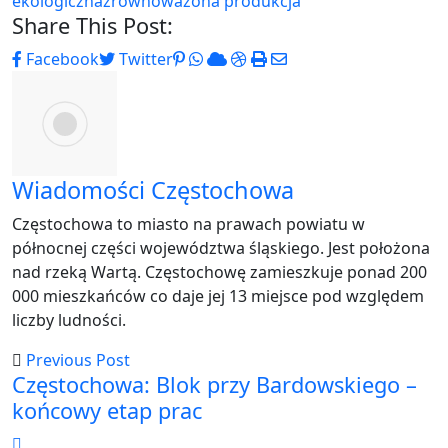
ekologiczna
zrównoważona produkcja
Share This Post:
Pinterest
Whatsapp
Cloud
StumbleUpon
Print
Share
Facebook
Twitter
via
Email
Wiadomości Częstochowa
Częstochowa to miasto na prawach powiatu w
północnej części województwa śląskiego. Jest położona
nad rzeką Wartą. Częstochowę zamieszkuje ponad 200
000 mieszkańców co daje jej 13 miejsce pod względem
liczby ludności.
Previous Post
Częstochowa: Blok przy Bardowskiego –
końcowy etap prac