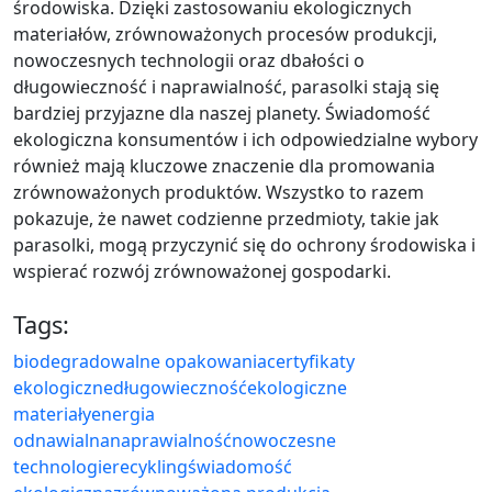
środowiska. Dzięki zastosowaniu ekologicznych
materiałów, zrównoważonych procesów produkcji,
nowoczesnych technologii oraz dbałości o
długowieczność i naprawialność, parasolki stają się
bardziej przyjazne dla naszej planety. Świadomość
ekologiczna konsumentów i ich odpowiedzialne wybory
również mają kluczowe znaczenie dla promowania
zrównoważonych produktów. Wszystko to razem
pokazuje, że nawet codzienne przedmioty, takie jak
parasolki, mogą przyczynić się do ochrony środowiska i
wspierać rozwój zrównoważonej gospodarki.
Tags:
biodegradowalne opakowania
certyfikaty
ekologiczne
długowieczność
ekologiczne
materiały
energia
odnawialna
naprawialność
nowoczesne
technologie
recykling
świadomość