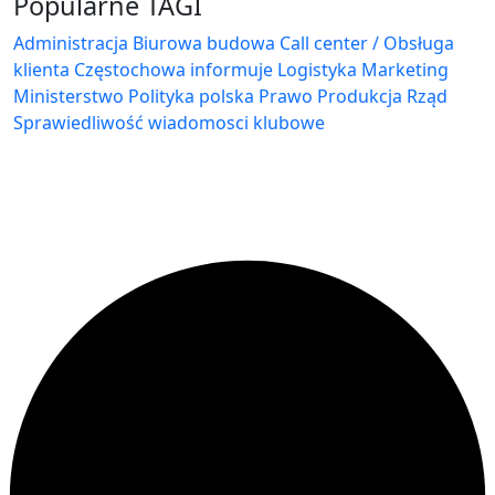
Popularne TAGI
Administracja Biurowa
budowa
Call center / Obsługa
klienta
Częstochowa
informuje
Logistyka
Marketing
Ministerstwo
Polityka
polska
Prawo
Produkcja
Rząd
Sprawiedliwość
wiadomosci klubowe