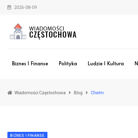
Skip
2026-08-09
to
content
Biznes I Finanse
Polityka
Ludzie I Kultura
N
Wiadomości Częstochowa
Blog
Chełm
BIZNES I FINANSE