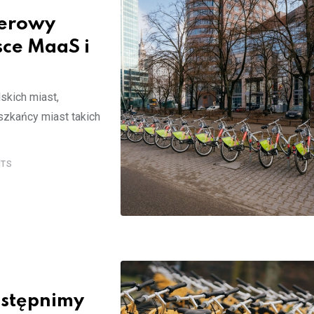
werowy
sce MaaS i
skich miast,
szkańcy miast takich
TS
ostępnimy