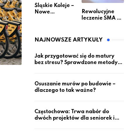
Śląskie Koleje –
Rewolucyjne
Nowe
leczenie SMA –
Możliwości
jak wygląda
Podróżowania
przyszłość dla
pacjentów?
NAJNOWSZE ARTYKUŁY
Jak przygotować się do matury
bez stresu? Sprawdzone metody
nauki z kursów w Częstochowie
Osuszanie murów po budowie –
dlaczego to tak ważne?
Częstochowa: Trwa nabór do
dwóch projektów dla seniorek i
seniorów