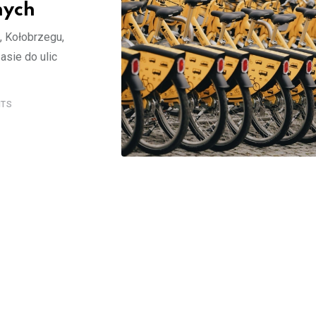
nych
, Kołobrzegu,
sie do ulic
TS