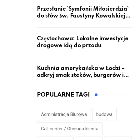
Przesłanie `Symfonii Miłosierdzia`
do słów św. Faustyny Kowalskiej
dotrze do ok. 6 mld ludzi na Ziemi
Częstochowa: Lokalne inwestycje
drogowe idą do przodu
Kuchnia amerykańska w Łodzi –
odkryj smak steków, burgerów i
grillowanych specjałów
POPULARNE TAGI
Administracja Biurowa
budowa
Call center / Obsługa klienta