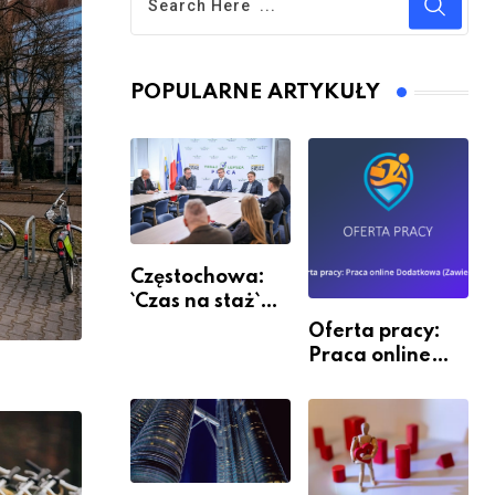
POPULARNE ARTYKUŁY
Częstochowa:
`Czas na staż`
andndash;
Oferta pracy:
ruszył nabór
Praca online
Dodatkowa
(Zawiercie)