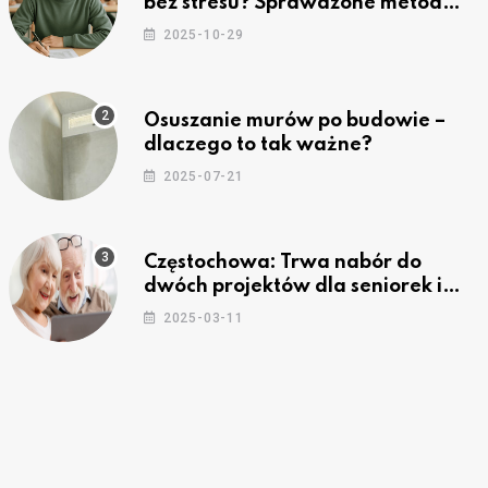
bez stresu? Sprawdzone metody
nauki z kursów w Częstochowie
2025-10-29
Osuszanie murów po budowie –
dlaczego to tak ważne?
2025-07-21
Częstochowa: Trwa nabór do
dwóch projektów dla seniorek i
seniorów
2025-03-11