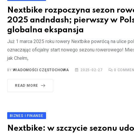
Nextbike rozpoczyna sezon ro
2025 andndash; pierwszy w Pol
globalna ekspansja
Już 1 marca 2025 roku rowery Nextbike powrócą na ulice pol
oznaczając oficjalny start nowego sezonu rowerowego! Mie
jak Chełm,.
BY
WIADOMOŚCI CZĘSTOCHOWA
2025-02-27
0
COMMEN
READ MORE
BIZNES I FINANSE
Nextbike: w szczycie sezonu ud