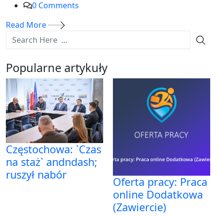
0
Comments
Read More
Popularne artykuły
Częstochowa: `Czas
na staż` andndash;
ruszył nabór
Oferta pracy: Praca
online Dodatkowa
(Zawiercie)