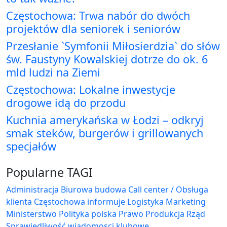
Częstochowa: Trwa nabór do dwóch
projektów dla seniorek i seniorów
Przesłanie `Symfonii Miłosierdzia` do słów
św. Faustyny Kowalskiej dotrze do ok. 6
mld ludzi na Ziemi
Częstochowa: Lokalne inwestycje
drogowe idą do przodu
Kuchnia amerykańska w Łodzi – odkryj
smak steków, burgerów i grillowanych
specjałów
Popularne TAGI
Administracja Biurowa
budowa
Call center / Obsługa
klienta
Częstochowa
informuje
Logistyka
Marketing
Ministerstwo
Polityka
polska
Prawo
Produkcja
Rząd
Sprawiedliwość
wiadomosci klubowe